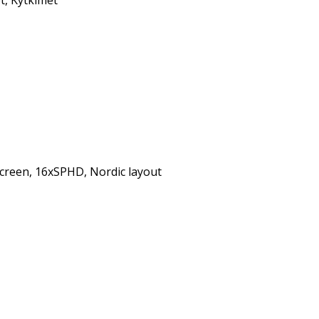
t
,
Kytkimet
creen, 16xSPHD, Nordic layout