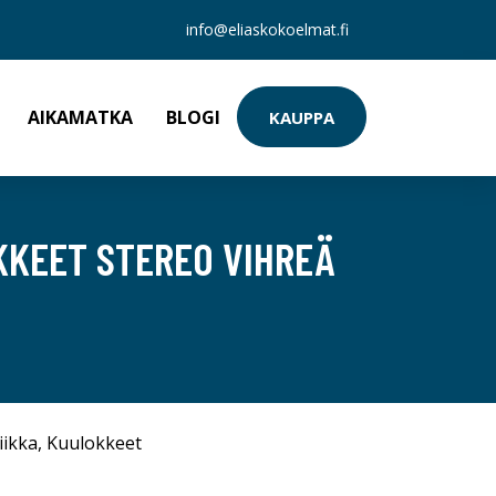
info@eliaskokoelmat.fi
AIKAMATKA
BLOGI
KAUPPA
KKEET STEREO VIHREÄ
iikka
,
Kuulokkeet