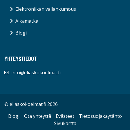
Elektroniikan vallankumous
Aikamatka
Blogi
YHTEYSTIEDOT
info@eliaskokoelmat.fi
© eliaskokoelmat.fi 2026
Blogi
Ota yhteyttä
Evästeet
Tietosuojakäytäntö
Sivukartta