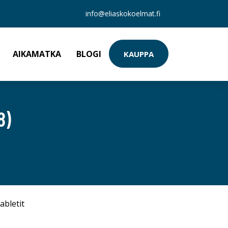
info@eliaskokoelmat.fi
AIKAMATKA
BLOGI
KAUPPA
8)
abletit