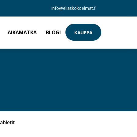
info@eliaskokoelmat.fi
AIKAMATKA
BLOGI
KAUPPA
abletit