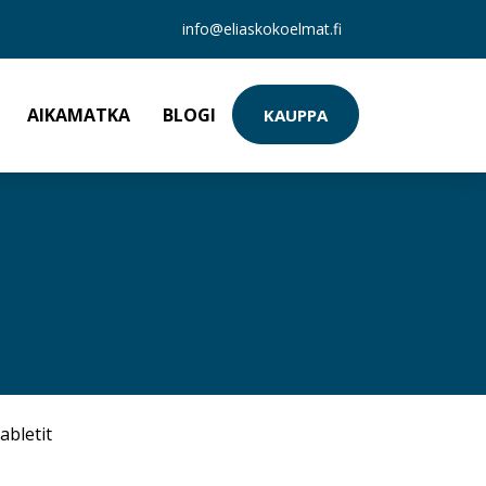
info@eliaskokoelmat.fi
AIKAMATKA
BLOGI
KAUPPA
abletit