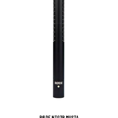
RØDE NTG3B MUSTA