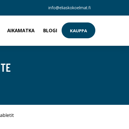
info@eliaskokoelmat.fi
AIKAMATKA
BLOGI
KAUPPA
ITE
abletit