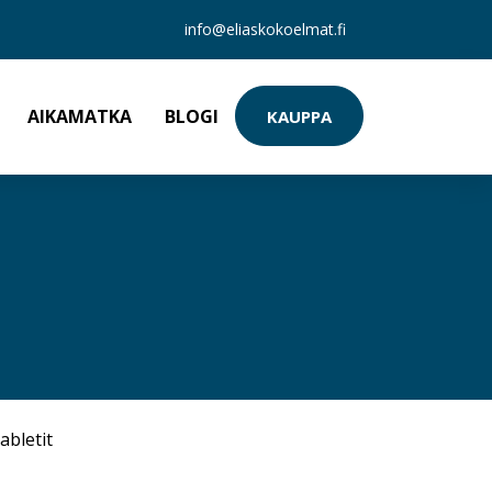
info@eliaskokoelmat.fi
AIKAMATKA
BLOGI
KAUPPA
abletit