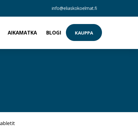
info@eliaskokoelmat.fi
AIKAMATKA
BLOGI
KAUPPA
abletit