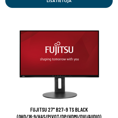
LISÄTIETOJA
FUJITSU 27" B27-9 TS BLACK
(QHD/16:9/HAS/PIVOT/DP/HDMI/DVI/AUDIO)