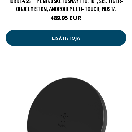
10BDL4551T MONIKOSKETUSNÄYTTÖ, 10", SIS. TIGER-
OHJELMISTON, ANDROID MULTI-TOUCH, MUSTA
489.95 EUR
LISÄTIETOJA