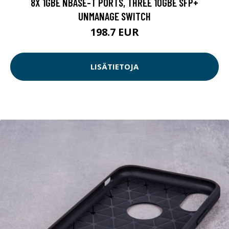
8X 1GBE NBASE-T PORTS, THREE 10GBE SFP+
UNMANAGE SWITCH
198.7 EUR
LISÄTIETOJA