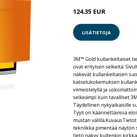
124.35 EUR
LISÄTIETOJA
3M™ Gold kullankeltaiset tie
ovat erityisen selkeitä. Siv
näkevät kullankeltaisen suo
katselukokemuksen kullankel
viimeistelyllä ja uskomattom
selkeämpi kuin tavalliset 3
Täydellinen nykyaikaisille su
Tyyli on käännettävissä eloi
mustan välillä.KuvausTieto
tekniikka pimentää näytön s
tieto näkyy kuitenkin kirkka