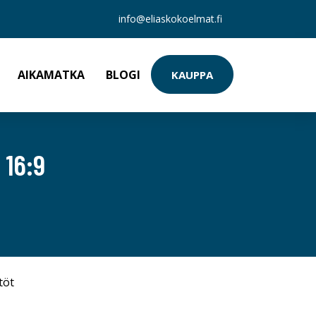
info@eliaskokoelmat.fi
AIKAMATKA
BLOGI
KAUPPA
16:9
töt