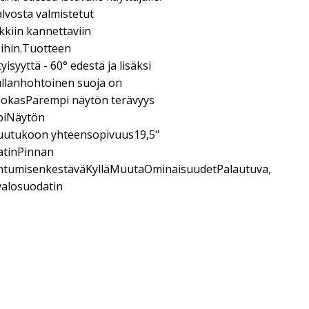
alvosta valmistetut
kkiin kannettaviin
öihin.Tuotteen
syyttä - 60° edestä ja lisäksi
ullanhohtoinen suoja on
ehokasParempi näytön terävyys
ppiNäytön
ruutukoon yhteensopivuus19,5"
atinPinnan
untumisenkestäväKylläMuutaOminaisuudetPalautuva,
valosuodatin