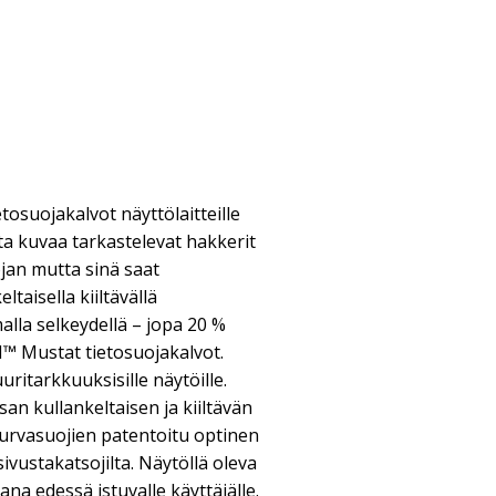
tosuojakalvot näyttölaitteille
ulta kuvaa tarkastelevat hakkerit
jan mutta sinä saat
taisella kiiltävällä
alla selkeydellä – jopa 20 %
M™ Mustat tietosuojakalvot.
uritarkkuuksisille näytöille.
san kullankeltaisen ja kiiltävän
turvasuojien patentoitu optinen
ivustakatsojilta. Näytöllä oleva
ana edessä istuvalle käyttäjälle.