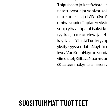
Taipuisasta ja kestävästä k
tietoturvasuojat sopivat kai
tietokoneisiin ja LCD-näytt
ominaisuudetTuplaten yksityi
suoja ylhäältäpäinLisäksi k
tyylikäs, houkutteleva ja t
käyttäjälleYleistäTuotetyy
yksityisyyssuodatinNäyttö
leveäVäriKultaNäytön suod
viimeistelyKiiltäväNaarmu
60 asteen näkymä, sininen 
SUOSITUIMMAT TUOTTEET