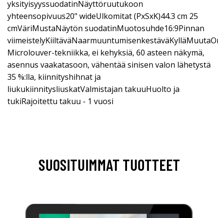
yksityisyyssuodatinNäyttöruutukoon
yhteensopivuus20" wideUlkomitat (PxSxK)44.3 cm 25
cmVäriMustaNäytön suodatinMuotosuhde16:9Pinnan
viimeistelyKiiltäväNaarmuuntumisenkestäväKylläMuutaO
Microlouver-tekniikka, ei kehyksiä, 60 asteen näkymä,
asennus vaakatasoon, vähentää sinisen valon lähetystä
35 %:lla, kiinnityshihnat ja
liukukiinnitysliuskatValmistajan takuuHuolto ja
tukiRajoitettu takuu - 1 vuosi
SUOSITUIMMAT TUOTTEET