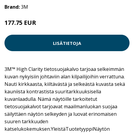
Brand:
3M
177.75 EUR
LISÄTIETOJA
3M™ High Clarity tietosuojakalvo tarjoaa selkeimmän
kuvan nykyisiin johtaviin alan kilpailijoihin verrattuna.
Nauti kirkkaasta, kiiltävästä ja selkeästä kuvasta sekä
kauniista kontrastista suuritarkkuuksisella
kuvanlaadulla. Nämä näytöille tarkoitetut
tietosuojakalvot tarjoavat maailmanluokan suojaa
säilyttäen näytön selkeyden ja luovat erinomaisen
suuren tarkkuuden
katselukokemuksen.YleistäTuotetyyppiNäytön