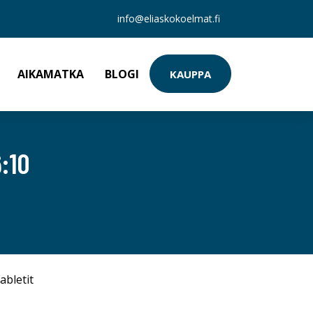
info@eliaskokoelmat.fi
AIKAMATKA
BLOGI
KAUPPA
:10
abletit