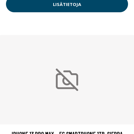
LISÄTIETOJA
IPHONE 13 PRO MAX – 5G SMARTPHONE 1TB, SIERRA