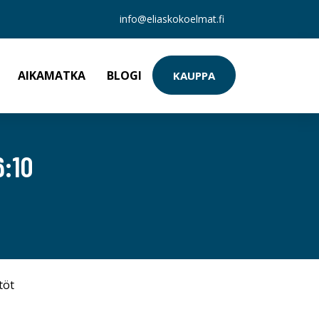
info@eliaskokoelmat.fi
AIKAMATKA
BLOGI
KAUPPA
6:10
töt