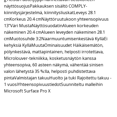
näyttösuojusPakkauksen sisältö COMPLY-
kiinnitysjärjestelmä, kiinnitysliuskatLeveys 28.1
cmKorkeus 20.4 cmNäyttöruutukoon yhteensopivuus
13"Väri MustaNäyttösuodatinAlueen korkeuden
näkeminen 20.4 cmAlueen leveyden näkeminen 28.1
cmMuotosuhde 3:2Naarmuuntumisenkestävä KylläEi
kehyksiä KylläMuutaOminaisuudet Häikäisemätön,
pölynkestävä, mattapintainen, helposti irrotettava,
Microlouver-tekniikka, kosketusnäytön kanssa
yhteensopiva, 60 asteen näkymä, vähentää sinisen
valon lähetystä 35 %:lla, helposti puhdistettava
pintaValmistajan takuuHuolto ja tuki Rajoitettu takuu -
1 vuosiYhteensopivuustiedotSuunniteltu malleihin
Microsoft Surface Pro X