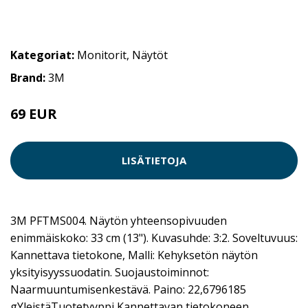
Kategoriat:
Monitorit
,
Näytöt
Brand:
3M
69 EUR
LISÄTIETOJA
3M PFTMS004. Näytön yhteensopivuuden
enimmäiskoko: 33 cm (13"). Kuvasuhde: 3:2. Soveltuvuus:
Kannettava tietokone, Malli: Kehyksetön näytön
yksityisyyssuodatin. Suojaustoiminnot:
Naarmuuntumisenkestävä. Paino: 22,6796185
gYleistäTuotetyyppi Kannettavan tietokoneen