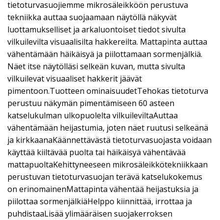
tietoturvasuojiemme mikrosäleikköön perustuva
tekniikka auttaa suojaamaan näytöllä näkyvät
luottamukselliset ja arkaluontoiset tiedot sivulta
vilkuilevilta visuaalisilta hakkereilta. Mattapinta auttaa
vähentämään häikäisyä ja piilottamaan sormenjälkiä.
Näet itse näytölläsi selkeän kuvan, mutta sivulta
vilkuilevat visuaaliset hakkerit jäävät
pimentoon.Tuotteen ominaisuudetTehokas tietoturva
perustuu näkymän pimentämiseen 60 asteen
katselukulman ulkopuolelta vilkuileviltaAuttaa
vähentämään heijastumia, joten näet ruutusi selkeänä
ja kirkkaanaKäännettävästä tietoturvasuojasta voidaan
käyttää kiiltävää puolta tai häikäisyä vähentävää
mattapuoltaKehittyneeseen mikrosäleikkötekniikkaan
perustuvan tietoturvasuojan terävä katselukokemus
on erinomainenMattapinta vähentää heijastuksia ja
piilottaa sormenjälkiäHelppo kiinnittää, irrottaa ja
puhdistaaLisää ylimääräisen suojakerroksen