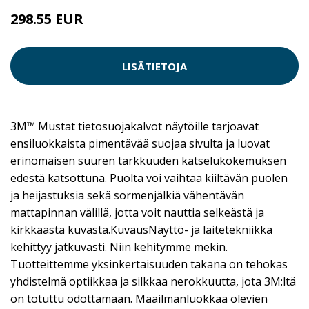
298.55 EUR
LISÄTIETOJA
3M™ Mustat tietosuojakalvot näytöille tarjoavat
ensiluokkaista pimentävää suojaa sivulta ja luovat
erinomaisen suuren tarkkuuden katselukokemuksen
edestä katsottuna. Puolta voi vaihtaa kiiltävän puolen
ja heijastuksia sekä sormenjälkiä vähentävän
mattapinnan välillä, jotta voit nauttia selkeästä ja
kirkkaasta kuvasta.KuvausNäyttö- ja laitetekniikka
kehittyy jatkuvasti. Niin kehitymme mekin.
Tuotteittemme yksinkertaisuuden takana on tehokas
yhdistelmä optiikkaa ja silkkaa nerokkuutta, jota 3M:ltä
on totuttu odottamaan. Maailmanluokkaa olevien