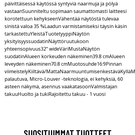
päivittäisessä käytössä syntyviä naarmuja ja pölyä
vastaanSuunniteltu sopimaan saumattomasti laitteesi
korotettuun kehykseenVähentää näytöstä tulevaa
sinistä valoa 35 %Laadun varmistamiseksi täysin käsin
tarkastettuYleistäTuotetyyppiNäytön
yksityisyyssuodatinNäyttöruutukoon
yhteensopivuus32" wideVäriMustaNäytön
suodatinAlueen korkeuden näkeminen39.8 cmAlueen
leveyden näkeminen70.8 cmMuotosuhde16:9Pinnan
viimeistelyKiiltävä/MattaNaarmuuntumisenkestäväKyllä
palautuva, Micro-Louver -teknologia, ei kehyksiä, 60
asteen näkymä, asennus vaakatasoonValmistajan
takuuHuolto ja tukiRajoitettu takuu - 1 vuosi
SUOSITUIMMAT TUOTTEET