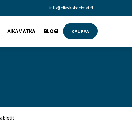
info@eliaskokoelmat.fi
AIKAMATKA
BLOGI
KAUPPA
abletit