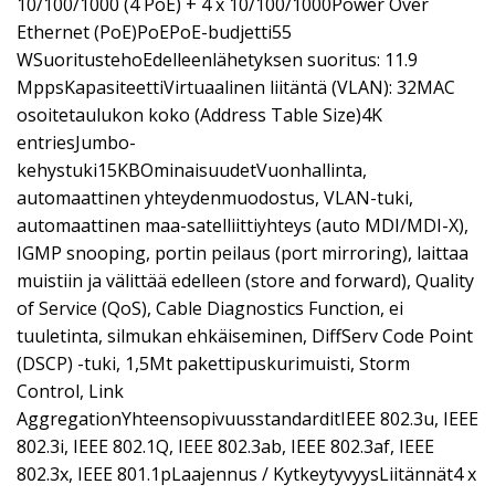
10/100/1000 (4 PoE) + 4 x 10/100/1000Power Over
Ethernet (PoE)PoEPoE-budjetti55
WSuoritustehoEdelleenlähetyksen suoritus: 11.9
MppsKapasiteettiVirtuaalinen liitäntä (VLAN): 32MAC
osoitetaulukon koko (Address Table Size)4K
entriesJumbo-
kehystuki15KBOminaisuudetVuonhallinta,
automaattinen yhteydenmuodostus, VLAN-tuki,
automaattinen maa-satelliittiyhteys (auto MDI/MDI-X),
IGMP snooping, portin peilaus (port mirroring), laittaa
muistiin ja välittää edelleen (store and forward), Quality
of Service (QoS), Cable Diagnostics Function, ei
tuuletinta, silmukan ehkäiseminen, DiffServ Code Point
(DSCP) -tuki, 1,5Mt pakettipuskurimuisti, Storm
Control, Link
AggregationYhteensopivuusstandarditIEEE 802.3u, IEEE
802.3i, IEEE 802.1Q, IEEE 802.3ab, IEEE 802.3af, IEEE
802.3x, IEEE 801.1pLaajennus / KytkeytyvyysLiitännät4 x