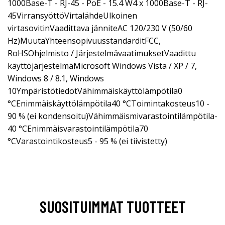
1000Base-T - RJ-45 - PoE - 15.4 W4 x 1000Base-T - RJ-
45VirransyöttöVirtalähdeUlkoinen
virtasovitinVaadittava jänniteAC 120/230 V (50/60
Hz)MuutaYhteensopivuusstandarditFCC,
RoHSOhjelmisto / JärjestelmävaatimuksetVaadittu
käyttöjärjestelmäMicrosoft Windows Vista / XP / 7,
Windows 8 / 8.1, Windows
10YmpäristötiedotVähimmäiskäyttölämpötila0
°CEnimmäiskäyttölämpötila40 °CToimintakosteus10 -
90 % (ei kondensoitu)Vähimmäismivarastointilämpötila-
40 °CEnimmäisvarastointilämpötila70
°CVarastointikosteus5 - 95 % (ei tiivistetty)
SUOSITUIMMAT TUOTTEET