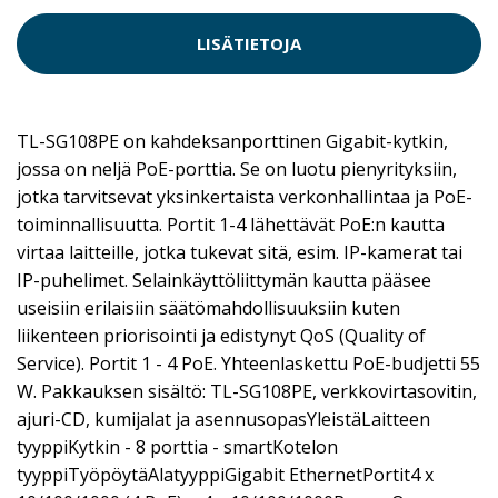
LISÄTIETOJA
TL-SG108PE on kahdeksanporttinen Gigabit-kytkin,
jossa on neljä PoE-porttia. Se on luotu pienyrityksiin,
jotka tarvitsevat yksinkertaista verkonhallintaa ja PoE-
toiminnallisuutta. Portit 1-4 lähettävät PoE:n kautta
virtaa laitteille, jotka tukevat sitä, esim. IP-kamerat tai
IP-puhelimet. Selainkäyttöliittymän kautta pääsee
useisiin erilaisiin säätömahdollisuuksiin kuten
liikenteen priorisointi ja edistynyt QoS (Quality of
Service). Portit 1 - 4 PoE. Yhteenlaskettu PoE-budjetti 55
W. Pakkauksen sisältö: TL-SG108PE, verkkovirtasovitin,
ajuri-CD, kumijalat ja asennusopasYleistäLaitteen
tyyppiKytkin - 8 porttia - smartKotelon
tyyppiTyöpöytäAlatyyppiGigabit EthernetPortit4 x