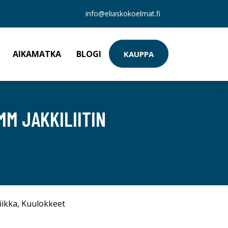
info@eliaskokoelmat.fi
AIKAMATKA
BLOGI
KAUPPA
M JAKKILIITIN
iikka
,
Kuulokkeet