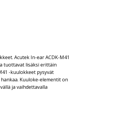
lokkeet. Acutek In-ear ACDK-M41
 tuottavat lisäksi erittäin
M41 -kuulokkeet pysyvät
ä hankaa. Kuuloke-elementit on
vällä ja vaihdettavalla