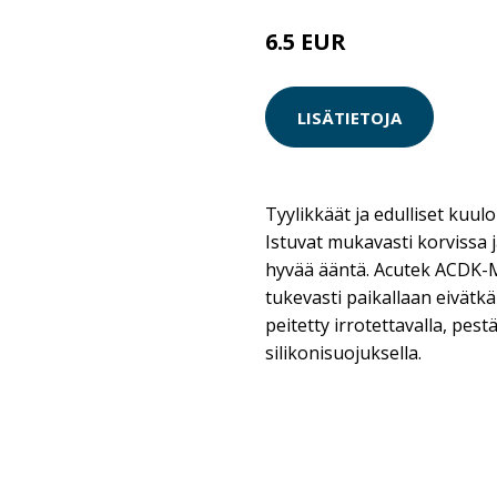
6.5 EUR
LISÄTIETOJA
Tyylikkäät ja edulliset kuu
Istuvat mukavasti korvissa ja
hyvää ääntä. Acutek ACDK-
tukevasti paikallaan eivätk
peitetty irrotettavalla, pestä
silikonisuojuksella.