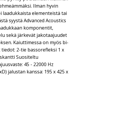
pehmeämmäksi. Ilman hyvin
i laadukkaista elementeistä tai
Tästä syystä Advanced Acoustics
Laadukkaan komponentit,
telu sekä järkevät jakotaajuudet
ksen. Kaiuttimessa on myös bi-
iedot: 2-tie bassorefleksi 1 x
iskantti Suositeltu
juusvaste: 45 - 22000 Hz
D) jalustan kanssa: 195 x 425 x