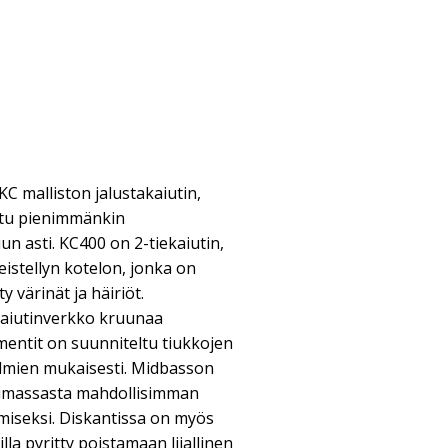
C malliston jalustakaiutin,
ttu pienimmänkin
un asti. KC400 on 2-tiekaiutin,
eistellyn kotelon, jonka on
y värinät ja häiriöt.
 kaiutinverkko kruunaa
ementit on suunniteltu tiukkojen
lmien mukaisesti. Midbasson
rimassasta mahdollisimman
miseksi. Diskantissa on myös
illa pyritty poistamaan liiallinen