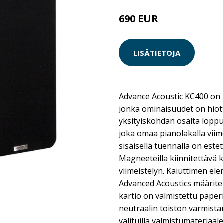
690 EUR
LISÄTIETOJA
Advance Acoustic KC400 on K
jonka ominaisuudet on hio
yksityiskohdan osalta loppu
joka omaa pianolakalla viim
sisäisellä tuennalla on estett
Magneeteilla kiinnitettävä
viimeistelyn. Kaiuttimen el
Advanced Acoustics määrite
kartio on valmistettu pape
neutraalin toiston varmista
valituilla valmistumateriaale