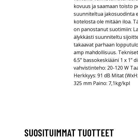
kovuus ja saamaan toisto 
suunniteltua jakosuodinta e
kotelosta ole mitään iloa. 
on panostanut suotimiin: 
älykkästi suunniteltu sijoit
takaavat parhaan lopputulo
amp mahdollisuus. Tekniset t
6.5” bassokeskiääni 1 x 1” d
vahvistinteho: 20-120 W Taa
Herkkyys: 91 dB Mitat (WxHx
325 mm Paino: 7,1kg/kpl
SUOSITUIMMAT TUOTTEET