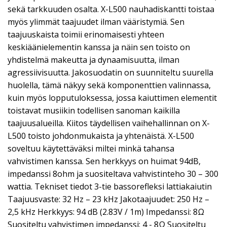
sekä tarkkuuden osalta. X-L500 nauhadiskantti toistaa
myös ylimmät taajuudet ilman vääristymiä. Sen
taajuuskaista toimii erinomaisesti yhteen
keskiäänielementin kanssa ja näin sen toisto on
yhdistelmä makeutta ja dynaamisuutta, ilman
agressiivisuutta. Jakosuodatin on suunniteltu suurella
huolella, tämä näkyy sekä komponenttien valinnassa,
kuin myös lopputuloksessa, jossa kaiuttimen elementit
toistavat musiikin todellisen sanoman kaikilla
taajuusalueilla. Kiitos täydellisen vaihehallinnan on X-
L500 toisto johdonmukaista ja yhtenäistä. X-L500
soveltuu käytettäväksi miltei minkä tahansa
vahvistimen kanssa. Sen herkkyys on huimat 94dB,
impedanssi 8ohm ja suositeltava vahvistinteho 30 – 300
wattia. Tekniset tiedot 3-tie bassorefleksi lattiakaiutin
Taajuusvaste: 32 Hz – 23 kHz Jakotaajuudet: 250 Hz –
2,5 kHz Herkkyys: 94 dB (2.83V / 1m) Impedanssi: 8Ω
Suositeltu vahvistimen impedanssi: 4 - 8Ω Suositeltu