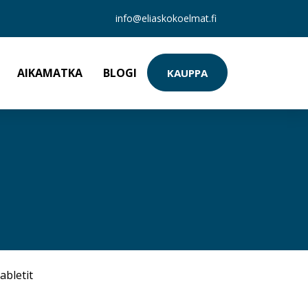
info@eliaskokoelmat.fi
AIKAMATKA
BLOGI
KAUPPA
abletit