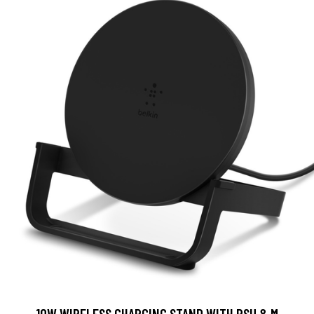
10W WIRELESS CHARGING STAND WITH PSU & M