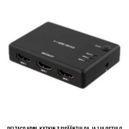
DELTACO HDMI-KYTKIN 3 SISÄÄNTULOA JA 1 ULOSTULO