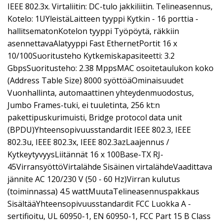
IEEE 802.3x. Virtaliitin: DC-tulo jakkiliitin. Telineasennus,
Kotelo: 1UYleistäLaitteen tyyppi Kytkin - 16 porttia -
hallitsematonKotelon tyyppi Työpöytä, räkkiin
asennettavaAlatyyppi Fast EthernetPortit 16 x
10/100Suoritusteho Kytkemiskapasiteetti: 3.2
GbpsSuoritusteho: 2.38 MppsMAC osoitetaulukon koko
(Address Table Size) 8000 syöttöäOminaisuudet
Vuonhallinta, automaattinen yhteydenmuodostus,
Jumbo Frames-tuki, ei tuuletinta, 256 kt:n
pakettipuskurimuisti, Bridge protocol data unit
(BPDU)Yhteensopivuusstandardit IEEE 802.3, IEEE
802.3u, IEEE 802.3x, IEEE 802.3azLaajennus /
KytkeytyvyysLiitännät 16 x 100Base-TX RJ-
45VirransyöttöVirtalähde Sisäinen virtalähdeVaadittava
jännite AC 120/230 V (50 - 60 Hz)Virran kulutus
(toiminnassa) 4.5 wattMuutaTelineasennuspakkaus
SisältääYhteensopivuusstandardit FCC Luokka A -
sertifioitu, UL 60950-1, EN 60950-1, FCC Part 15 B Class