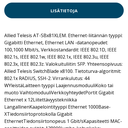
LISÄTIETOJA
Allied Telesis AT-SBx81XLEM. Ethernet-liitännän tyyppi:
Gigabitti Ethernet, Ethernet LAN -datanopeudet:
100,1000 Mbit/s, Verkkostandardit: IEEE 802.1D, IEEE
802.1s, IEEE 802.1w, IEEE 802.1x, IEEE 802.3u, IEEE
802.3x, IEEE 802.3z. Valokuituliitin: SFP. Yhteensopivuus:
Allied Telesis SwitchBlade x8100. Tietoturva-algoritmit:
802.1x RADIUS, SSH-2. Virrankulutus: 44
WYleistäLaitteen tyyppi LaajennusmoduuliKoko tai
muoto VaihtomoduuliVerkkoyhteydetPortit Gigabit
Ethernet x 12Liitettävyystekniikka
LangallinenKaapelointityyppi Ethernet 1000Base-
XTiedonsiirtoprotokolla Gigabit
EthernetTiedonsiirtonopeus 1 Gbit/sKapasiteetti MAC-