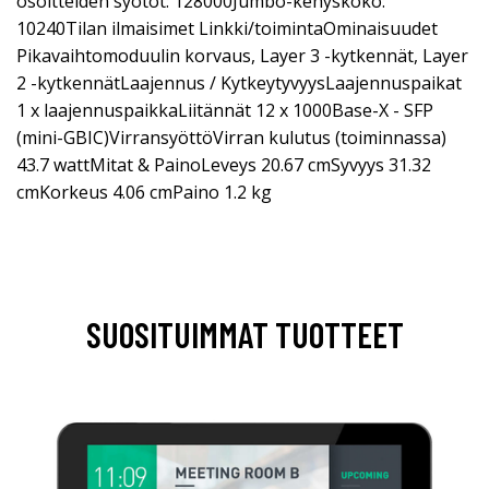
osoitteiden syötöt: 128000Jumbo-kehyskoko:
10240Tilan ilmaisimet Linkki/toimintaOminaisuudet
Pikavaihtomoduulin korvaus, Layer 3 -kytkennät, Layer
2 -kytkennätLaajennus / KytkeytyvyysLaajennuspaikat
1 x laajennuspaikkaLiitännät 12 x 1000Base-X - SFP
(mini-GBIC)VirransyöttöVirran kulutus (toiminnassa)
43.7 wattMitat & PainoLeveys 20.67 cmSyvyys 31.32
cmKorkeus 4.06 cmPaino 1.2 kg
SUOSITUIMMAT TUOTTEET