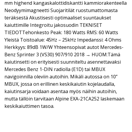
mm highend kangaskalottidiskantti kammiorakenteella
Neodyymimagneetti Suojaritilät ruostumattomasta
teräksestä Akustisesti optimaaliset suuntaukset
kaiuttimille Integroitu jakosuodin TEKNISET
TIEDOTTehonkesto Peak: 180 Watts RMS: 60 Watts
Yleistä Toistoalue: 45Hz – 25kHz Impedanssi: 4 Ohms
Herkkyys: 89dB 1W/W Yhteensopivat autot Mercedes-
Benz Sprinter 3 (VS30) 907/910 2018 → HUOM:Tämä
kaiutinsetti on erityisesti suunniteltu asennettavaksi
Mercedes Benz 1-DIN radiolla (E1D) tai MBUX
navigoinnilla oleviin autoihin. Mikäli autossa on 10”
MBUX, jossa on erillinen keskikaiutin kojelaudalla,
kaiutinsarja voidaan asentaa myös näihin autoihin,
mutta tällöin tarvitaan Alpine EXA-21CA252 laskemaan
keskikaiuttimen tasoa.