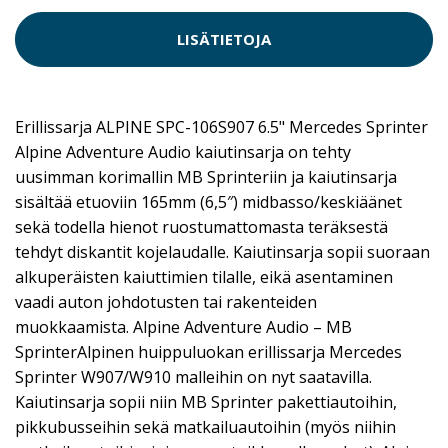
LISÄTIETOJA
Erillissarja ALPINE SPC-106S907 6.5" Mercedes Sprinter
Alpine Adventure Audio kaiutinsarja on tehty
uusimman korimallin MB Sprinteriin ja kaiutinsarja
sisältää etuoviin 165mm (6,5″) midbasso/keskiäänet
sekä todella hienot ruostumattomasta teräksestä
tehdyt diskantit kojelaudalle. Kaiutinsarja sopii suoraan
alkuperäisten kaiuttimien tilalle, eikä asentaminen
vaadi auton johdotusten tai rakenteiden
muokkaamista. Alpine Adventure Audio – MB
SprinterAlpinen huippuluokan erillissarja Mercedes
Sprinter W907/W910 malleihin on nyt saatavilla.
Kaiutinsarja sopii niin MB Sprinter pakettiautoihin,
pikkubusseihin sekä matkailuautoihin (myös niihin