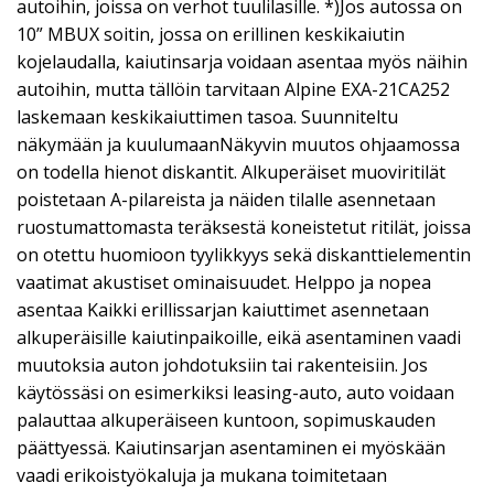
autoihin, joissa on verhot tuulilasille. *)Jos autossa on
10” MBUX soitin, jossa on erillinen keskikaiutin
kojelaudalla, kaiutinsarja voidaan asentaa myös näihin
autoihin, mutta tällöin tarvitaan Alpine EXA-21CA252
laskemaan keskikaiuttimen tasoa. Suunniteltu
näkymään ja kuulumaanNäkyvin muutos ohjaamossa
on todella hienot diskantit. Alkuperäiset muoviritilät
poistetaan A-pilareista ja näiden tilalle asennetaan
ruostumattomasta teräksestä koneistetut ritilät, joissa
on otettu huomioon tyylikkyys sekä diskanttielementin
vaatimat akustiset ominaisuudet. Helppo ja nopea
asentaa Kaikki erillissarjan kaiuttimet asennetaan
alkuperäisille kaiutinpaikoille, eikä asentaminen vaadi
muutoksia auton johdotuksiin tai rakenteisiin. Jos
käytössäsi on esimerkiksi leasing-auto, auto voidaan
palauttaa alkuperäiseen kuntoon, sopimuskauden
päättyessä. Kaiutinsarjan asentaminen ei myöskään
vaadi erikoistyökaluja ja mukana toimitetaan