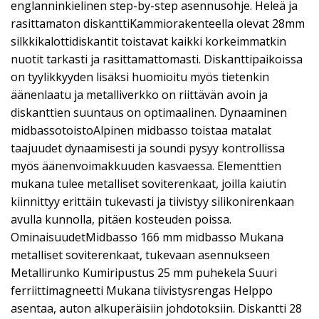
englanninkielinen step-by-step asennusohje. Heleä ja
rasittamaton diskanttiKammiorakenteella olevat 28mm
silkkikalottidiskantit toistavat kaikki korkeimmatkin
nuotit tarkasti ja rasittamattomasti. Diskanttipaikoissa
on tyylikkyyden lisäksi huomioitu myös tietenkin
äänenlaatu ja metalliverkko on riittävän avoin ja
diskanttien suuntaus on optimaalinen. Dynaaminen
midbassotoistoAlpinen midbasso toistaa matalat
taajuudet dynaamisesti ja soundi pysyy kontrollissa
myös äänenvoimakkuuden kasvaessa. Elementtien
mukana tulee metalliset soviterenkaat, joilla kaiutin
kiinnittyy erittäin tukevasti ja tiivistyy silikonirenkaan
avulla kunnolla, pitäen kosteuden poissa.
OminaisuudetMidbasso 166 mm midbasso Mukana
metalliset soviterenkaat, tukevaan asennukseen
Metallirunko Kumiripustus 25 mm puhekela Suuri
ferriittimagneetti Mukana tiivistysrengas Helppo
asentaa, auton alkuperäisiin johdotoksiin. Diskantti 28