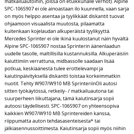
matkailuautoihin, joissa on etuikkunalle verhot). Alpine
SPC-106S907 ei ole ainoastaan ilo kuunnella, vaan sarja
on myös helppo asentaa ja tyylikkäät diskantit tuovat
ohjaamoon visuaalista muutosta, pilaamatta
kuitenkaan kojelaudan alkuperäistä tyylikyyttä.
Mercedes Sprinter ei ole ikinä kuulostanut näin hyvältä
Alpine SPC-106S907 nostaa Sprinterin äänenlaadun
uudelle tasolle, maltillisilla kustannuksilla. Alkuperäisiin
kaiuttimiin verrattuna, midbassolle saadaan lisää
potkua, keskiäänestä tulee erottelevampi ja
kaiutinpäivityksellä diskantti toistaa korkeimmatkin
nuotit. Tehty W907/W910 MB SprinteriinOli autosi
sitten työkäytössä, retkeily- / matkailuautona tai
suurperheen liikuttajana, tämä kaiutinsarja sopii
autoosi täydellisesti. SPC-106S907 on yhteensopiva
kaikkien W907/W910 MB Sprintereiden kanssa,
riippumatta auton tehdasasenteisesta* tai
jälkiasennussoittimesta. Kaiutinsarja sopii myös niihin