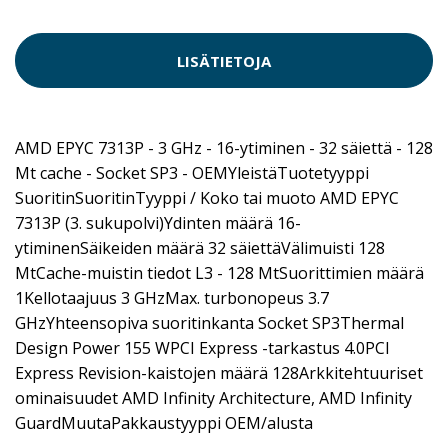
LISÄTIETOJA
AMD EPYC 7313P - 3 GHz - 16-ytiminen - 32 säiettä - 128
Mt cache - Socket SP3 - OEMYleistäTuotetyyppi
SuoritinSuoritinTyyppi / Koko tai muoto AMD EPYC
7313P (3. sukupolvi)Ydinten määrä 16-
ytiminenSäikeiden määrä 32 säiettäVälimuisti 128
MtCache-muistin tiedot L3 - 128 MtSuorittimien määrä
1Kellotaajuus 3 GHzMax. turbonopeus 3.7
GHzYhteensopiva suoritinkanta Socket SP3Thermal
Design Power 155 WPCI Express -tarkastus 4.0PCI
Express Revision-kaistojen määrä 128Arkkitehtuuriset
ominaisuudet AMD Infinity Architecture, AMD Infinity
GuardMuutaPakkaustyyppi OEM/alusta