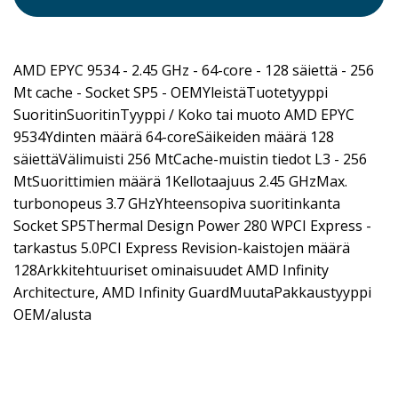
AMD EPYC 9534 - 2.45 GHz - 64-core - 128 säiettä - 256
Mt cache - Socket SP5 - OEMYleistäTuotetyyppi
SuoritinSuoritinTyyppi / Koko tai muoto AMD EPYC
9534Ydinten määrä 64-coreSäikeiden määrä 128
säiettäVälimuisti 256 MtCache-muistin tiedot L3 - 256
MtSuorittimien määrä 1Kellotaajuus 2.45 GHzMax.
turbonopeus 3.7 GHzYhteensopiva suoritinkanta
Socket SP5Thermal Design Power 280 WPCI Express -
tarkastus 5.0PCI Express Revision-kaistojen määrä
128Arkkitehtuuriset ominaisuudet AMD Infinity
Architecture, AMD Infinity GuardMuutaPakkaustyyppi
OEM/alusta