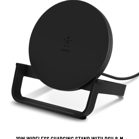
10W WIRELESS CHARGING STAND WITH PSU & M