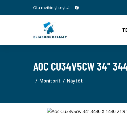
Ota meihin yhteyttä:
T
AOC CU34V5CW 34" 3440
Monitorit
Näytöt