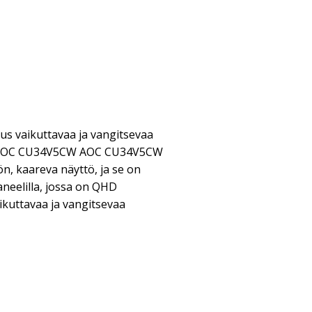
us vaikuttavaa ja vangitsevaa
. AOC CU34V5CW AOC CU34V5CW
n, kaareva näyttö, ja se on
neelilla, jossa on QHD
ikuttavaa ja vangitsevaa