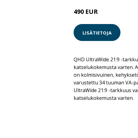
490 EUR
LISÄTIETOJA
QHD UltraWide 21:9 -tarkku
katselukokemusta varten
on kolmisivuinen, kehyksetö
varustettu 34 tuuman VA-pa
UltraWide 21:9 -tarkkuus va
katselukokemusta varten.