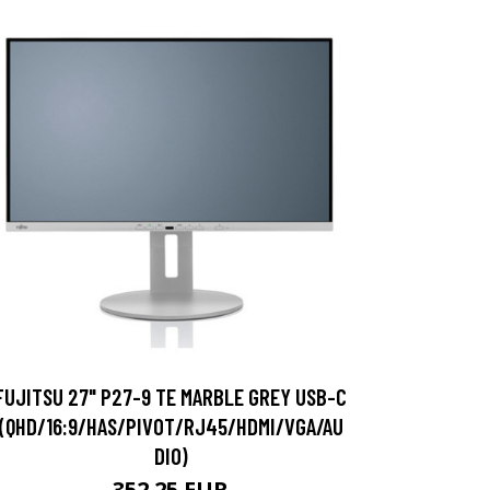
FUJITSU 27" P27-9 TE MARBLE GREY USB-C
(QHD/16:9/HAS/PIVOT/RJ45/HDMI/VGA/AU
DIO)
352.25 EUR