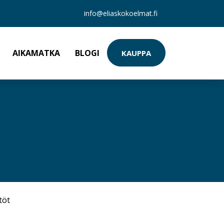
info@eliaskokoelmat.fi
AIKAMATKA
BLOGI
KAUPPA
töt