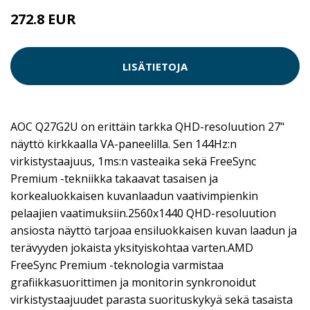
272.8 EUR
LISÄTIETOJA
AOC Q27G2U on erittäin tarkka QHD-resoluution 27"
näyttö kirkkaalla VA-paneelilla. Sen 144Hz:n
virkistystaajuus, 1ms:n vasteaika sekä FreeSync
Premium -tekniikka takaavat tasaisen ja
korkealuokkaisen kuvanlaadun vaativimpienkin
pelaajien vaatimuksiin.2560x1440 QHD-resoluution
ansiosta näyttö tarjoaa ensiluokkaisen kuvan laadun ja
terävyyden jokaista yksityiskohtaa varten.AMD
FreeSync Premium -teknologia varmistaa
grafiikkasuorittimen ja monitorin synkronoidut
virkistystaajuudet parasta suorituskykyä sekä tasaista