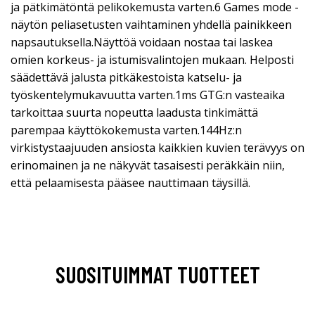
ja pätkimätöntä pelikokemusta varten.6 Games mode -
näytön peliasetusten vaihtaminen yhdellä painikkeen
napsautuksella.Näyttöä voidaan nostaa tai laskea
omien korkeus- ja istumisvalintojen mukaan. Helposti
säädettävä jalusta pitkäkestoista katselu- ja
työskentelymukavuutta varten.1ms GTG:n vasteaika
tarkoittaa suurta nopeutta laadusta tinkimättä
parempaa käyttökokemusta varten.144Hz:n
virkistystaajuuden ansiosta kaikkien kuvien terävyys on
erinomainen ja ne näkyvät tasaisesti peräkkäin niin,
että pelaamisesta pääsee nauttimaan täysillä.
SUOSITUIMMAT TUOTTEET