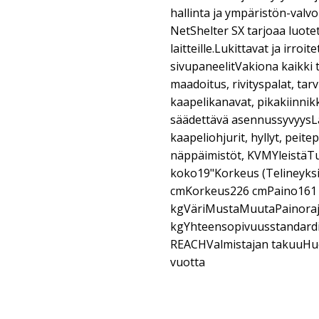
hallinta ja ympäristön-valv
NetShelter SX tarjoaa luotet
laitteille.Lukittavat ja irroit
sivupaneelitVakiona kaikki t
maadoitus, rivityspalat, tar
kaapelikanavat, pikakiinnikk
säädettävä asennussyvyysLaa
kaapeliohjurit, hyllyt, peite
näppäimistöt, KVMYleistäT
koko19"Korkeus (Telineyks
cmKorkeus226 cmPaino161
kgVäriMustaMuutaPainora
kgYhteensopivuusstandardi
REACHValmistajan takuuHuolt
vuotta