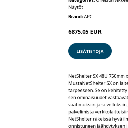
Kategoriat:
Oheistarvikkee
Näytöt
Brand:
APC
6875.05 EUR
LISÄTIETOJA
NetShelter SX 48U 750mm x 
MustaNetShelter SX on lai
tarpeeseen. Se on kehitetty
sen ominaisuudet vastaavat
vaatimuksiin ja sovelluksiin
palvelimista verkkolaitteisii
NetShelter räkeissä hyvä il
onnistuneen jäähdytyksen ja