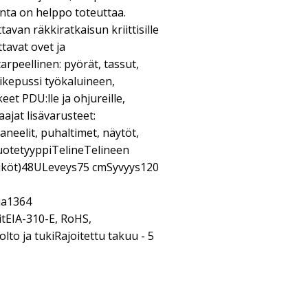
onta on helppo toteuttaa.
tavan räkkiratkaisun kriittisille
ettavat ovet ja
arpeellinen: pyörät, tassut,
vikepussi työkaluineen,
eet PDU:lle ja ohjureille,
jat lisävarusteet:
paneelit, puhaltimet, näytöt,
uotetyyppiTelineTelineen
iköt)48ULeveys75 cmSyvyys120
ja1364
tEIA-310-E, RoHS,
o ja tukiRajoitettu takuu - 5