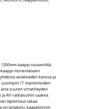
t
,
Monitorit
,
Näppäimistöt
,
1200mm kaappi sivuseinillä,
tekaappi monenlaiseen
 yhdessä asiakkaiden kanssa ja
 uusimpiin IT markkinoiden
, aina suuren virtatiheyden
n ja AV-ratkaisuihin saakka.
man läpivirtaus takaa
 virranjakelu, kaapeloinnin