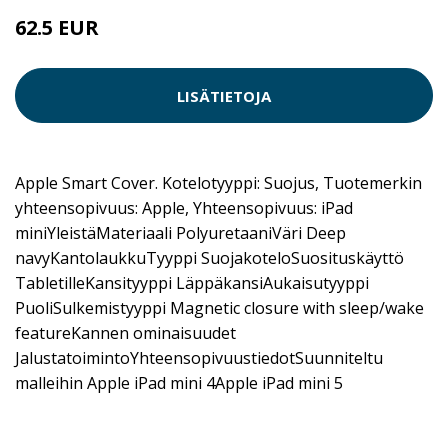
62.5 EUR
LISÄTIETOJA
Apple Smart Cover. Kotelotyyppi: Suojus, Tuotemerkin
yhteensopivuus: Apple, Yhteensopivuus: iPad
miniYleistäMateriaali PolyuretaaniVäri Deep
navyKantolaukkuTyyppi SuojakoteloSuosituskäyttö
TabletilleKansityyppi LäppäkansiAukaisutyyppi
PuoliSulkemistyyppi Magnetic closure with sleep/wake
featureKannen ominaisuudet
JalustatoimintoYhteensopivuustiedotSuunniteltu
malleihin Apple iPad mini 4Apple iPad mini 5