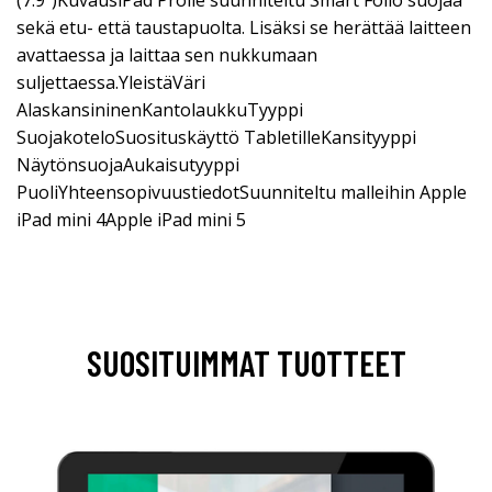
(7.9")KuvausiPad Prolle suunniteltu Smart Folio suojaa
sekä etu- että taustapuolta. Lisäksi se herättää laitteen
avattaessa ja laittaa sen nukkumaan
suljettaessa.YleistäVäri
AlaskansininenKantolaukkuTyyppi
SuojakoteloSuosituskäyttö TabletilleKansityyppi
NäytönsuojaAukaisutyyppi
PuoliYhteensopivuustiedotSuunniteltu malleihin Apple
iPad mini 4Apple iPad mini 5
SUOSITUIMMAT TUOTTEET