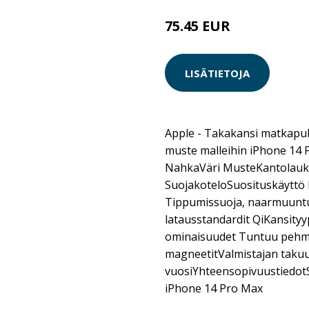
75.45 EUR
LISÄTIETOJA
Apple - Takakansi matkapuh
muste malleihin iPhone 14 
NahkaVäri MusteKantolau
SuojakoteloSuosituskäyttö
Tippumissuoja, naarmuunt
latausstandardit QiKansit
ominaisuudet Tuntuu pehmeä
magneetitValmistajan takuu
vuosiYhteensopivuustiedotS
iPhone 14 Pro Max