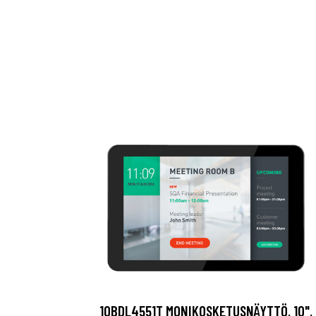
10BDL4551T MONIKOSKETUSNÄYTTÖ, 10",