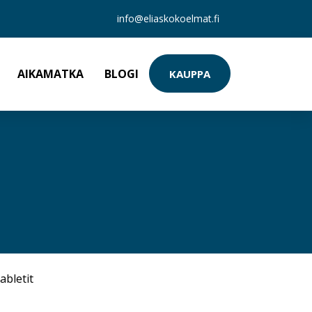
info@eliaskokoelmat.fi
AIKAMATKA
BLOGI
KAUPPA
abletit