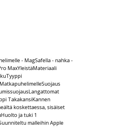
elimelle - MagSafella - nahka -
Pro MaxYleistäMateriaali
kkuTyyppi
 MatkapuhelimelleSuojaus
umissuojausLangattomat
yyppi TakakansiKannen
ltä koskettaessa, sisäiset
Huolto ja tuki 1
uunniteltu malleihin Apple