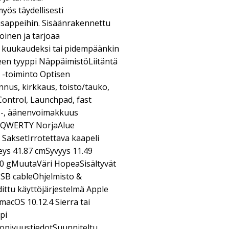
ös täydellisesti
usappeihin. Sisäänrakennettu
oinen ja tarjoaa
in kuukaudeksi tai pidempäänkin
tteen tyyppi NäppäimistöLiitäntä
 -toiminto Optisen
nnus, kirkkaus, toisto/tauko,
Control, Launchpad, fast
 -, äänenvoimakkuus
lu QWERTY NorjaAlue
SaksetIrrotettava kaapeli
eys 41.87 cmSyvyys 11.49
0 gMuutaVäri HopeaSisältyvät
USB cableOhjelmisto &
ittu käyttöjärjestelmä Apple
macOS 10.12.4 Sierra tai
pi
opivuustiedotSuunniteltu