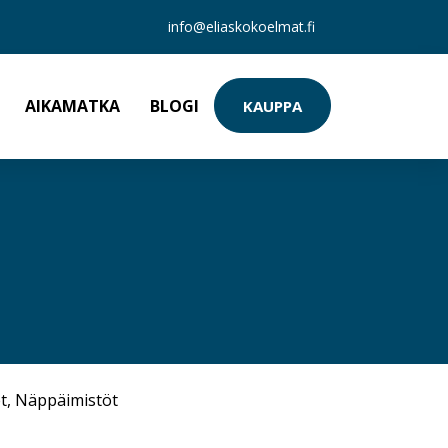
info@eliaskokoelmat.fi
AIKAMATKA
BLOGI
KAUPPA
t
,
Näppäimistöt