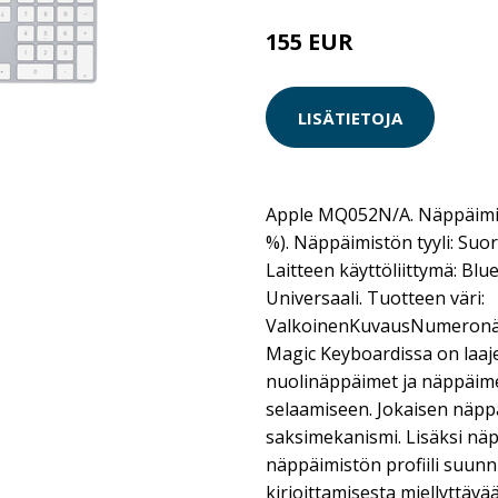
155 EUR
LISÄTIETOJA
Apple MQ052N/A. Näppäimis
%). Näppäimistön tyyli: Suo
Laitteen käyttöliittymä: Blu
Universaali. Tuotteen väri:
ValkoinenKuvausNumeronäp
Magic Keyboardissa on laaje
nuolinäppäimet ja näppäi
selaamiseen. Jokaisen näpp
saksimekanismi. Lisäksi näp
näppäimistön profiili suunn
kirjoittamisesta miellyttävää