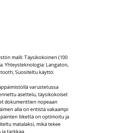
tön malli: Täysikokoinen (100
ra. Yhteysteknologia: Langaton,
etooth, Suositeltu käyttö:
päimistöllä varustetussa
nnettu asettelu, täysikokoiset
met dokumenttien nopeaan
äimen alla on entistä vakaampi
päinten liikettä on optimoitu ja
iteltu matalaksi, mikä tekee
 ja tarkkaa.