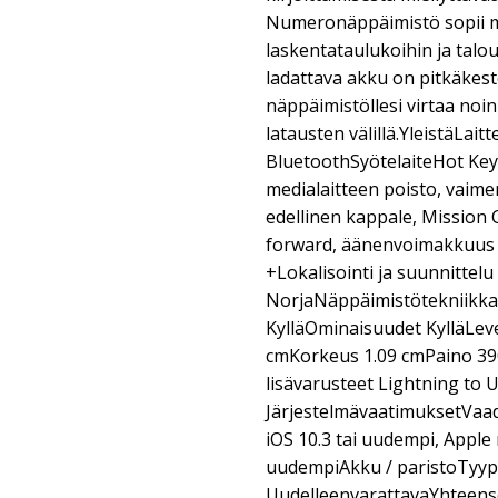
Numeronäppäimistö sopii my
laskentataulukoihin ja talo
ladattava akku on pitkäkest
näppäimistöllesi virtaa no
latausten välillä.YleistäLai
BluetoothSyötelaiteHot Key
medialaitteen poisto, vaime
edellinen kappale, Mission 
forward, äänenvoimakkuus
+Lokalisointi ja suunnitte
NorjaNäppäimistötekniikka 
KylläOminaisuudet KylläLev
cmKorkeus 1.09 cmPaino 39
lisävarusteet Lightning to 
JärjestelmävaatimuksetVaad
iOS 10.3 tai uudempi, Apple 
uudempiAkku / paristoTyyp
UudelleenvarattavaYhteens