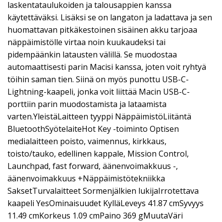
laskentataulukoiden ja talousappien kanssa
käytettäväksi. Lisäksi se on langaton ja ladattava ja sen
huomattavan pitkäkestoinen sisäinen akku tarjoaa
näppäimistölle virtaa noin kuukaudeksi tai
pidempäänkin latausten välillä. Se muodostaa
automaattisesti parin Macisi kanssa, joten voit ryhtyä
töihin saman tien. Siinä on myös punottu USB-C-
Lightning-kaapeli, jonka voit liittää Macin USB-C-
porttiin parin muodostamista ja lataamista
varten.YleistäLaitteen tyyppi NäppäimistöLiitäntä
BluetoothSyötelaiteHot Key -toiminto Optisen
medialaitteen poisto, vaimennus, kirkkaus,
toisto/tauko, edellinen kappale, Mission Control,
Launchpad, fast forward, äänenvoimakkuus -,
äänenvoimakkuus +Näppäimistötekniikka
SaksetTurvalaitteet Sormenjälkien lukijaIrrotettava
kaapeli YesOminaisuudet KylläLeveys 41.87 cmSyvyys
11.49 cmKorkeus 1.09 cmPaino 369 gMuutaVäri