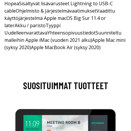
HopeaSisältyvät lisävarusteet Lightning to USB-C
cableOhjelmisto & JärjestelmävaatimuksetVaadittu
käyttöjärjestelmä Apple macOS Big Sur 11.4 or
laterAkku / paristoTyyppi
UudelleenvarattavaYhteensopivuustiedotSuunniteltu
malleihin Apple iMac (vuoden 2021 alku)Apple Mac mini
(syksy 2020)Apple MacBook Air (syksy 2020)
SUOSITUIMMAT TUOTTEET