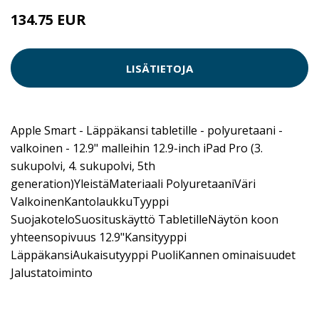
134.75 EUR
LISÄTIETOJA
Apple Smart - Läppäkansi tabletille - polyuretaani -
valkoinen - 12.9" malleihin 12.9-inch iPad Pro (3.
sukupolvi, 4. sukupolvi, 5th
generation)YleistäMateriaali PolyuretaaniVäri
ValkoinenKantolaukkuTyyppi
SuojakoteloSuosituskäyttö TabletilleNäytön koon
yhteensopivuus 12.9"Kansityyppi
LäppäkansiAukaisutyyppi PuoliKannen ominaisuudet
Jalustatoiminto