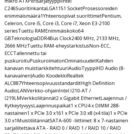
mikro ATXPiirisarjatyyppiIntel
C246SuoritinkantaLGA1151 SocketProsessoreiden
enimmäismäärä1Yhteensopivat suorittimetPentium,
Celeron, Core i5, Core i3, Core i7, Xeon E3-2100
seriesTuettu RAMEnimmäiskoko64
GBTeknologiaDDR4Bus Clock2400 MHz, 2133 MHz,
2666 MHzTuettu RAM-eheystarkistusNon-ECC,
ECCTallennettu tai
puskuroituPuskuroimatonOminaisuudetKahden
kanavan muistiarkkitehtuuriAudioTyyppiHD Audio (8-
kanavainen)Audio KoodekkiRealtek
ALC887YhteensopivuusstandarditHigh Definition
AudioLANVerkko-ohjainIntel I210-AT /
I219LMVerkkoliitännät2 x Gigabit EthernetLaajennus /
KytkeytyvyysLaajennuspaikat1 x CPU4 x DIMM 288-
nastainen1 x PCIe 3.0 x161 x PCIe 3.0 x8 (x4 tila)1 x PCIe
3.0 x1MuistiliitännätSATA-600 -liittimet: 8 x 7-nastainen
sarjaliitettävä ATA - RAID 0 / RAID 1 / RAID 10 / RAID