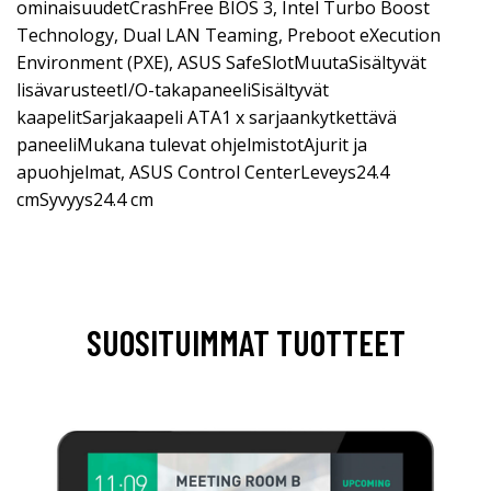
ominaisuudetCrashFree BIOS 3, Intel Turbo Boost
Technology, Dual LAN Teaming, Preboot eXecution
Environment (PXE), ASUS SafeSlotMuutaSisältyvät
lisävarusteetI/O-takapaneeliSisältyvät
kaapelitSarjakaapeli ATA1 x sarjaankytkettävä
paneeliMukana tulevat ohjelmistotAjurit ja
apuohjelmat, ASUS Control CenterLeveys24.4
cmSyvyys24.4 cm
SUOSITUIMMAT TUOTTEET