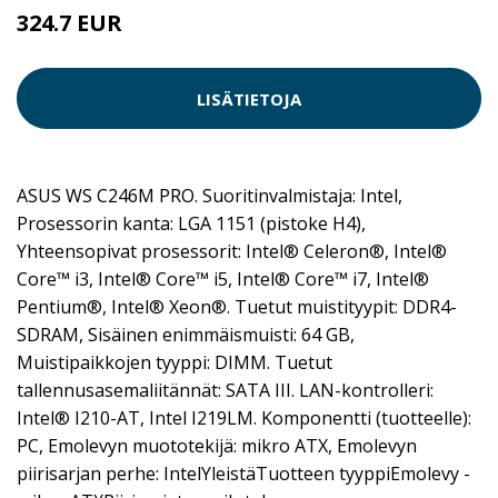
324.7 EUR
LISÄTIETOJA
ASUS WS C246M PRO. Suoritinvalmistaja: Intel,
Prosessorin kanta: LGA 1151 (pistoke H4),
Yhteensopivat prosessorit: Intel® Celeron®, Intel®
Core™ i3, Intel® Core™ i5, Intel® Core™ i7, Intel®
Pentium®, Intel® Xeon®. Tuetut muistityypit: DDR4-
SDRAM, Sisäinen enimmäismuisti: 64 GB,
Muistipaikkojen tyyppi: DIMM. Tuetut
tallennusasemaliitännät: SATA III. LAN-kontrolleri:
Intel® I210-AT, Intel I219LM. Komponentti (tuotteelle):
PC, Emolevyn muototekijä: mikro ATX, Emolevyn
piirisarjan perhe: IntelYleistäTuotteen tyyppiEmolevy -