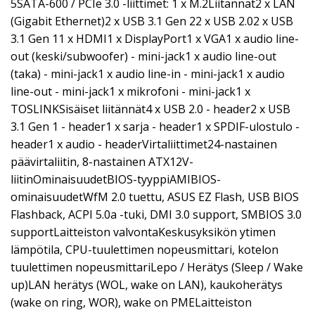
5SATA-600 / PCIe 3.0 -liittimet: 1 x M.2Liitännät2 x LAN
(Gigabit Ethernet)2 x USB 3.1 Gen 22 x USB 2.02 x USB
3.1 Gen 11 x HDMI1 x DisplayPort1 x VGA1 x audio line-
out (keski/subwoofer) - mini-jack1 x audio line-out
(taka) - mini-jack1 x audio line-in - mini-jack1 x audio
line-out - mini-jack1 x mikrofoni - mini-jack1 x
TOSLINKSisäiset liitännät4 x USB 2.0 - header2 x USB
3.1 Gen 1 - header1 x sarja - header1 x SPDIF-ulostulo -
header1 x audio - headerVirtaliittimet24-nastainen
päävirtaliitin, 8-nastainen ATX12V-
liitinOminaisuudetBIOS-tyyppiAMIBIOS-
ominaisuudetWfM 2.0 tuettu, ASUS EZ Flash, USB BIOS
Flashback, ACPI 5.0a -tuki, DMI 3.0 support, SMBIOS 3.0
supportLaitteiston valvontaKeskusyksikön ytimen
lämpötila, CPU-tuulettimen nopeusmittari, kotelon
tuulettimen nopeusmittariLepo / Herätys (Sleep / Wake
up)LAN herätys (WOL, wake on LAN), kaukoherätys
(wake on ring, WOR), wake on PMELaitteiston