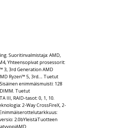
ng. Suoritinvalmistaja: AMD,
M4, Yhteensopivat prosessorit:
™ 3, 3rd Generation AMD
AMD Ryzen™ 5, 3rd…. Tuetut
Sisäinen enimmäismuisti: 128
: DIMM. Tuetut
 III, RAID-tasot: 0, 1, 10.
eknologia: 2-Way CrossFireX, 2-
 Enimmäiserottelutarkkuus:
versio: 2.0bYleistäTuotteen
rjatyyppiAMD