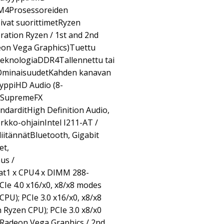
AM4Prosessoreiden
vat suorittimetRyzen
ration Ryzen / 1st and 2nd
eon Vega Graphics)Tuettu
knologiaDDR4Tallennettu tai
OminaisuudetKahden kanavan
yppiHD Audio (8-
iSupremeFX
darditHigh Definition Audio,
ko-ohjainIntel I211-AT /
itännätBluetooth, Gigabit
et,
us /
at1 x CPU4 x DIMM 288-
PCIe 4.0 x16/x0, x8/x8 modes
CPU); PCIe 3.0 x16/x0, x8/x8
 Ryzen CPU); PCIe 3.0 x8/x0
 Radeon Vega Graphics / 2nd