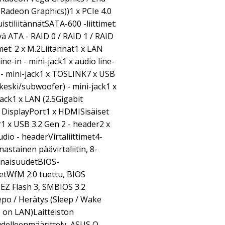
Radeon Graphics))1 x PCIe 4.0
uistiliitännätSATA-600 -liittimet:
ävä ATA - RAID 0 / RAID 1 / RAID
imet: 2 x M.2Liitännät1 x LAN
ine-in - mini-jack1 x audio line-
i - mini-jack1 x TOSLINK7 x USB
(keski/subwoofer) - mini-jack1 x
jack1 x LAN (2.5Gigabit
 DisplayPort1 x HDMISisäiset
r1 x USB 3.2 Gen 2 - header2 x
dio - headerVirtaliittimet4-
astainen päävirtaliitin, 8-
inaisuudetBIOS-
tWfM 2.0 tuettu, BIOS
EZ Flash 3, SMBIOS 3.2
epo / Herätys (Sleep / Wake
 on LAN)Laitteiston
delleenmäärittely, ASUS Q-