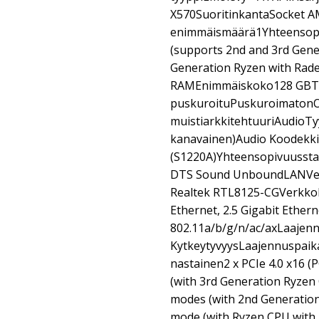
X570SuoritinkantaSocket 
enimmäismäärä1Yhteensopi
(supports 2nd and 3rd Gene
Generation Ryzen with Rad
RAMEnimmäiskoko128 GBTe
puskuroituPuskuroimaton
muistiarkkitehtuuriAudioTy
kanavainen)Audio Koodekk
(S1220A)Yhteensopivuusstan
DTS Sound UnboundLANVerk
Realtek RTL8125-CGVerkkoli
Ethernet, 2.5 Gigabit Ethern
802.11a/b/g/n/ac/axLaajenn
KytkeytyvyysLaajennuspaik
nastainen2 x PCIe 4.0 x16 (
(with 3rd Generation Ryzen 
modes (with 2nd Generation
mode (with Ryzen CPU with