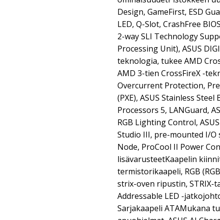
Design, GameFirst, ESD Gua
LED, Q-Slot, CrashFree BIOS 
2-way SLI Technology Supp
Processing Unit), ASUS DIG
teknologia, tukee AMD Cros
AMD 3-tien CrossFireX -te
Overcurrent Protection, Pr
(PXE), ASUS Stainless Steel B
Processors 5, LANGuard, A
RGB Lighting Control, ASUS S
Studio III, pre-mounted I/O 
Node, ProCool II Power Co
lisävarusteetKaapelin kiinni
termistorikaapeli, RGB (RGB
strix-oven ripustin, STRIX-t
Addressable LED -jatkojohto
Sarjakaapeli ATAMukana tule