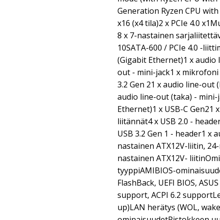
Generation Ryzen CPU with 
x16 (x4 tila)2 x PCIe 4.0 x1M
8 x 7-nastainen sarjaliitett
10SATA-600 / PCIe 4.0 -liitt
(Gigabit Ethernet)1 x audio l
out - mini-jack1 x mikrofon
3.2 Gen 21 x audio line-out 
audio line-out (taka) - mini-
Ethernet)1 x USB-C Gen21 x
liitännät4 x USB 2.0 - heade
USB 3.2 Gen 1 - header1 x au
nastainen ATX12V-liitin, 24-n
nastainen ATX12V- liitinOm
tyyppiAMIBIOS-ominaisuude
FlashBack, UEFI BIOS, ASUS 
support, ACPI 6.2 supportL
up)LAN herätys (WOL, wake
ominaisuudetPistokkeen uu