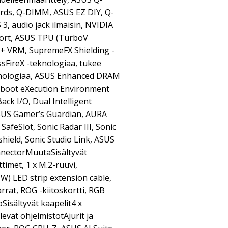
rds, Q-DIMM, ASUS EZ DIY, Q-
3, audio jack ilmaisin, NVIDIA
ort, ASUS TPU (TurboV
I+ VRM, SupremeFX Shielding -
sFireX -teknologiaa, tukee
knologiaa, ASUS Enhanced DRAM
eboot eXecution Environment
ack I/O, Dual Intelligent
SUS Gamer’s Guardian, AURA
afeSlot, Sonic Radar III, Sonic
shield, Sonic Studio Link, ASUS
nnectorMuutaSisältyvät
ttimet, 1 x M.2-ruuvi,
W) LED strip extension cable,
arrat, ROG -kiitoskortti, RGB
Sisältyvät kaapelit4 x
vat ohjelmistotAjurit ja