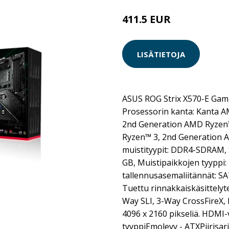
411.5 EUR
LISÄTIETOJA
ASUS ROG Strix X570-E Gami
Prosessorin kanta: Kanta A
2nd Generation AMD Ryzen
Ryzen™ 3, 2nd Generation 
muistityypit: DDR4-SDRAM, 
GB, Muistipaikkojen tyyppi
tallennusasemaliitännät: SATA
Tuettu rinnakkaiskäsittelyt
Way SLI, 3-Way CrossFireX,
4096 x 2160 pikseliä. HDMI-
tyyppiEmolevy - ATXPiirisa