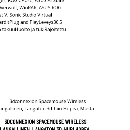
er, ROG CPU-Z, ASUS AI Suite
, Overwolf, WinRAR, ASUS ROG
 V, Sonic Studio Virtual
rditPlug and PlayLeveys30.5
 takuuHuolto ja tukiRajoitettu
3DCONNEXION SPACEMOUSE WIRELESS
LANGALLINEN, LANGATON 3D-HIIRI HOPEA,