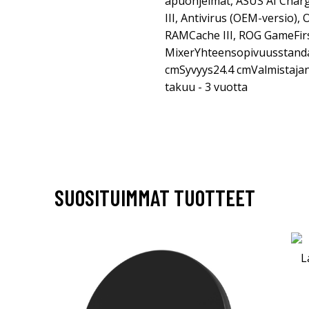
apuohjelmat, ASUS AI Charg
III, Antivirus (OEM-versio)
RAMCache III, ROG GameFirst
MixerYhteensopivuusstanda
cmSyvyys24.4 cmValmistajan
takuu - 3 vuotta
SUOSITUIMMAT TUOTTEET