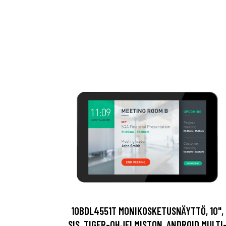
10BDL4551T MONIKOSKETUSNÄYTTÖ, 10",
SIS. TIGER-OHJELMISTON, ANDROID MULTI