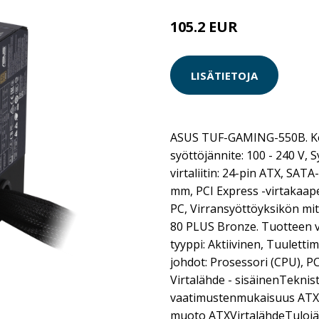
105.2 EUR
LISÄTIETOJA
ASUS TUF-GAMING-550B. Ko
syöttöjännite: 100 - 240 V, 
virtaliitin: 24-pin ATX, SATA
mm, PCI Express -virtakaapel
PC, Virransyöttöyksikön mita
80 PLUS Bronze. Tuotteen v
tyyppi: Aktiivinen, Tuulettim
johdot: Prosessori (CPU), P
Virtalähde - sisäinenTeknist
vaatimustenmukaisuus ATX
muoto ATXVirtalähdeTulojän