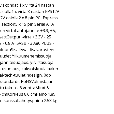
yiskohdat 1 x virta 24 nastan
osiolla1 x virta 8 nastan EPS12V
2V osiolla2 x 8 pin PCI Express
 section5 x 15 pin Serial ATA
en virtaLähtöjännite +3.3, +5,
attOutput -virta +3.3V - 25
V - 0.8 A+5VSB - 3 A80 PLUS -
MuutaSisältyvät lisävarusteet
uudet Ylikuumenemissuoja,
jännitesuojaus, ylivirtasuoja,
lkusuojaus, kaksoiskuulalaakeri
ial-tech-tuuletindesign, 0db
standardit RoHSValmistajan
tu takuu - 6 vuottaMitat &
5 cmKorkeus 8.6 cmPaino 1.89
en kanssaLähetyspaino 2.58 kg