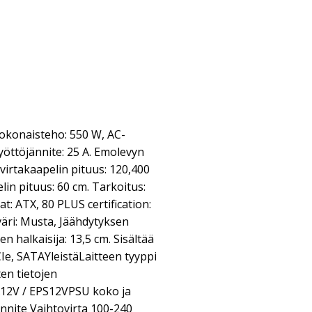
konaisteho: 550 W, AC-
Syöttöjännite: 25 A. Emolevyn
-virtakaapelin pituus: 120,400
in pituus: 60 cm. Tarkoitus:
t: ATX, 80 PLUS certification:
äri: Musta, Jäähdytyksen
en halkaisija: 13,5 cm. Sisältää
CIe, SATAYleistäLaitteen tyyppi
en tietojen
12V / EPS12VPSU koko ja
nite Vaihtovirta 100-240