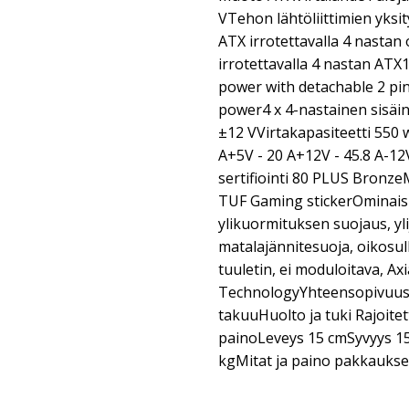
VTehon lähtöliittimien yksit
ATX irrotettavalla 4 nastan 
irrotettavalla 4 nastan ATX1
power with detachable 2 pin
power4 x 4-nastainen sisäin
±12 VVirtakapasiteetti 550 w
A+5V - 20 A+12V - 45.8 A-12
sertifiointi 80 PLUS Bronze
TUF Gaming stickerOminais
ylikuormituksen suojaus, yli
matalajännitesuoja, oikosu
tuuletin, ei moduloitava, Ax
TechnologyYhteensopivuus
takuuHuolto ja tuki Rajoitet
painoLeveys 15 cmSyvyys 1
kgMitat ja paino pakkauks