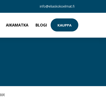
info@eliaskokoelmat.fi
AIKAMATKA
BLOGI
KAUPPA
töt