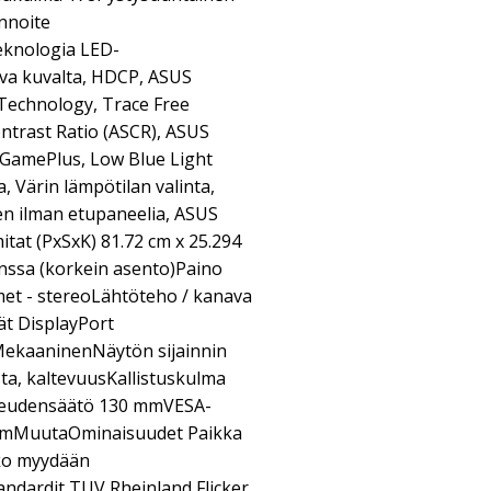
nnoite
eknologia LED-
va kuvalta, HDCP, ASUS
 Technology, Trace Free
trast Ratio (ASCR), ASUS
S GamePlus, Low Blue Light
a, Värin lämpötilan valinta,
nen ilman etupaneelia, ASUS
at (PxSxK) 81.72 cm x 25.294
anssa (korkein asento)Paino
met - stereoLähtöteho / kanava
nät DisplayPort
kaaninenNäytön sijainnin
ta, kaltevuusKallistuskulma
keudensäätö 130 mmVESA-
0 mmMuutaOminaisuudet Paikka
kko myydään
ndardit TUV Rheinland Flicker