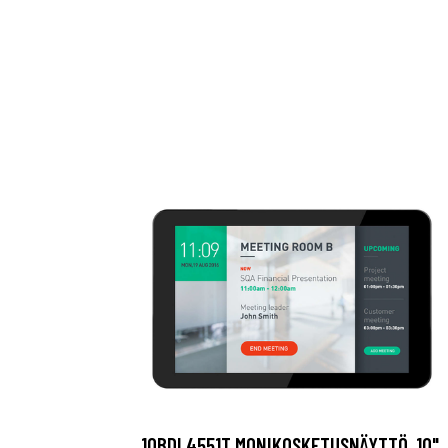
10BDL4551T MONIKOSKETUSNÄYTTÖ, 10",