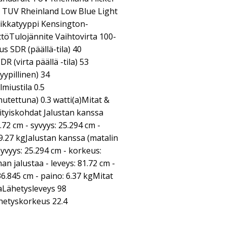
2, TUV Rheinland Low Blue Light
ikkatyyppi Kensington-
töTulojännite Vaihtovirta 100-
s SDR (päällä-tila) 40
 (virta päällä -tila) 53
ypillinen) 34
miustila 0.5
utettuna) 0.3 watti(a)Mitat &
ityiskohdat Jalustan kanssa
.72 cm - syvyys: 25.294 cm -
 9.27 kgJalustan kanssa (matalin
syvyys: 25.294 cm - korkeus:
an jalustaa - leveys: 81.72 cm -
36.845 cm - paino: 6.37 kgMitat
aLähetysleveys 98
hetyskorkeus 22.4