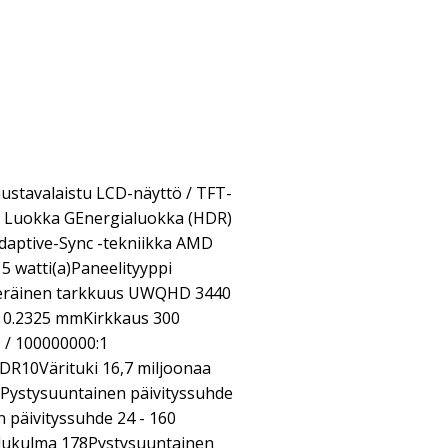
ustavalaistu LCD-näyttö / TFT-
ka Luokka GEnergialuokka (HDR)
aptive-Sync -tekniikka AMD
5 watti(a)Paneelityyppi
peräinen tarkkuus UWQHD 3440
o 0.2325 mmKirkkaus 300
 / 100000000:1
R10Värituki 16,7 miljoonaa
Pystysuuntainen päivityssuhde
 päivityssuhde 24 - 160
lukulma 178Pystysuuntainen