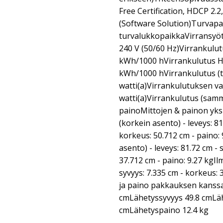
Free Certification, HDCP 2.
(Software Solution)Turvapa
turvalukkopaikkaVirransyöt
240 V (50/60 Hz)Virrankulutu
kWh/1000 hVirrankulutus HDR
kWh/1000 hVirrankulutus (ty
watti(a)Virrankulutuksen val
watti(a)Virrankulutus (samm
painoMittojen & painon yks
(korkein asento) - leveys: 81
korkeus: 50.712 cm - paino:
asento) - leveys: 81.72 cm - 
37.712 cm - paino: 9.27 kgIlm
syvyys: 7.335 cm - korkeus: 
ja paino pakkauksen kanss
cmLähetyssyvyys 49.8 cmLä
cmLähetyspaino 12.4 kg