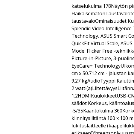
katselukulma 178Näytön pi
HäikäisemätönTaustavalot
taustavaloOminaisuudet Ku
Splendid Video Intelligence
Technology, ASUS Smart Con
QuickFit Virtual Scale, ASU
Mode, Flicker Free -tekniikk
Picture-in-Picture, 3-puoli
EyeCare+ TechnologyUlkomit
cm x 50.712 cm - jalustan k
9.27 kgAudioTyyppi Kaiutti
2 watti(a)LiitettävyysLiitän
1.2HDMIKuulokkeetUSB-CMe
säädöt Korkeus, kääntöalus
-5/35Kääntökulma 360Kor
kiinnitysliitäntä 100 x 10
lukituslaitteelle (kaapelilu
erikseen)Yhteensopivuussta