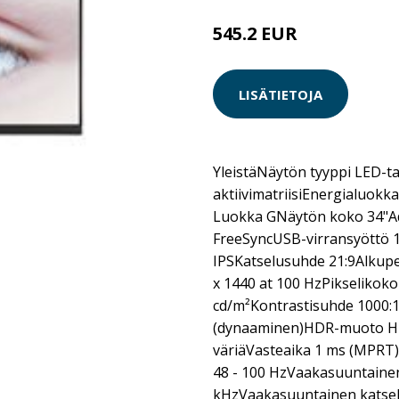
545.2 EUR
LISÄTIETOJA
YleistäNäytön tyyppi LED-ta
aktiivimatriisiEnergialuok
Luokka GNäytön koko 34"Ad
FreeSyncUSB-virransyöttö 1
IPSKatselusuhde 21:9Alku
x 1440 at 100 HzPikselikok
cd/m²Kontrastisuhde 1000:1
(dynaaminen)HDR-muoto HD
väriäVasteaika 1 ms (MPRT)
48 - 100 HzVaakasuuntainen
kHzVaakasuuntainen katse