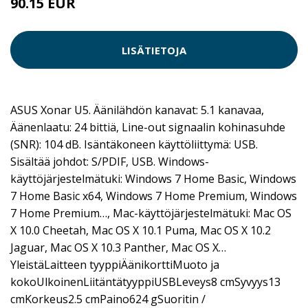
90.15 EUR
LISÄTIETOJA
ASUS Xonar U5. Äänilähdön kanavat: 5.1 kanavaa,
Äänenlaatu: 24 bittiä, Line-out signaalin kohinasuhde
(SNR): 104 dB. Isäntäkoneen käyttöliittymä: USB.
Sisältää johdot: S/PDIF, USB. Windows-
käyttöjärjestelmätuki: Windows 7 Home Basic, Windows
7 Home Basic x64, Windows 7 Home Premium, Windows
7 Home Premium…, Mac-käyttöjärjestelmätuki: Mac OS
X 10.0 Cheetah, Mac OS X 10.1 Puma, Mac OS X 10.2
Jaguar, Mac OS X 10.3 Panther, Mac OS X…
YleistäLaitteen tyyppiÄänikorttiMuoto ja
kokoUlkoinenLiitäntätyyppiUSBLeveys8 cmSyvyys13
cmKorkeus2.5 cmPaino624 gSuoritin /