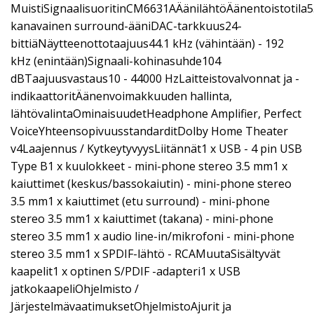
MuistiSignaalisuoritinCM6631AÄänilähtöÄänentoistotila5
kanavainen surround-ääniDAC-tarkkuus24-
bittiäNäytteenottotaajuus44.1 kHz (vähintään) - 192
kHz (enintään)Signaali-kohinasuhde104
dBTaajuusvastaus10 - 44000 HzLaitteistovalvonnat ja -
indikaattoritÄänenvoimakkuuden hallinta,
lähtövalintaOminaisuudetHeadphone Amplifier, Perfect
VoiceYhteensopivuusstandarditDolby Home Theater
v4Laajennus / KytkeytyvyysLiitännät1 x USB - 4 pin USB
Type B1 x kuulokkeet - mini-phone stereo 3.5 mm1 x
kaiuttimet (keskus/bassokaiutin) - mini-phone stereo
3.5 mm1 x kaiuttimet (etu surround) - mini-phone
stereo 3.5 mm1 x kaiuttimet (takana) - mini-phone
stereo 3.5 mm1 x audio line-in/mikrofoni - mini-phone
stereo 3.5 mm1 x SPDIF-lähtö - RCAMuutaSisältyvät
kaapelit1 x optinen S/PDIF -adapteri1 x USB
jatkokaapeliOhjelmisto /
JärjestelmävaatimuksetOhjelmistoAjurit ja