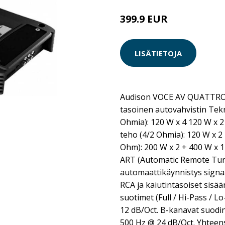
399.9 EUR
LISÄTIETOJA
Audison VOCE AV QUATTRO 
tasoinen autovahvistin Tekn
Ohmia): 120 W x 4 120 W x 2
teho (4/2 Ohmia): 120 W x 2
Ohm): 200 W x 2 + 400 W x 
ART (Automatic Remote Tur
automaattikäynnistys signaal
RCA ja kaiutintasoiset sisä
suotimet (Full / Hi-Pass / L
12 dB/Oct. B-kanavat suodi
500 Hz @ 24 dB/Oct. Yhteen