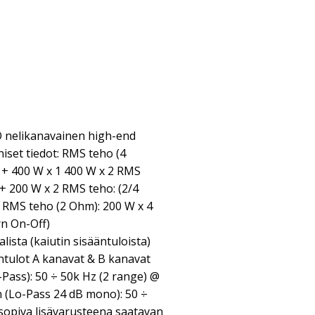
nelikanavainen high-end
iset tiedot: RMS teho (4
 + 400 W x 1 400 W x 2 RMS
 + 200 W x 2 RMS teho: (2/4
1 RMS teho (2 Ohm): 200 W x 4
n On-Off)
ista (kaiutin sisääntuloista)
äntulot A kanavat & B kanavat
o-Pass): 50 ÷ 50k Hz (2 range) @
n (Lo-Pass 24 dB mono): 50 ÷
sopiva lisävarusteena saatavan