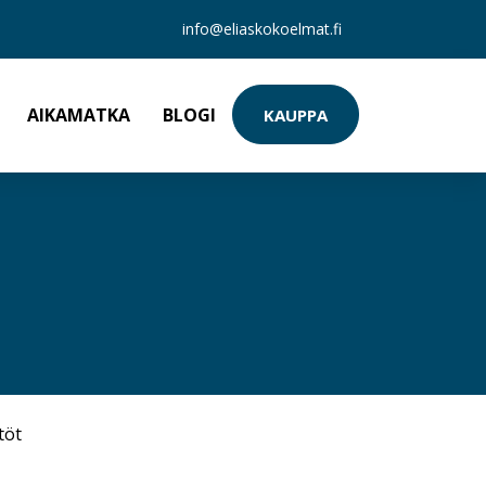
info@eliaskokoelmat.fi
AIKAMATKA
BLOGI
KAUPPA
töt