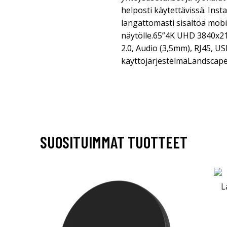
helposti käytettävissä. Inst
langattomasti sisältöä mobil
näytölle.65”4K UHD 3840x2
2.0, Audio (3,5mm), RJ45, U
käyttöjärjestelmäLandscap
SUOSITUIMMAT TUOTTEET