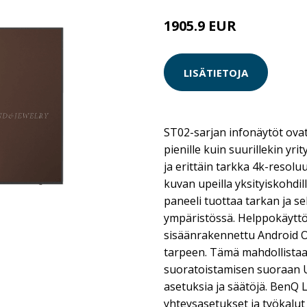
1905.9 EUR
LISÄTIETOJA
ST02-sarjan infonäytöt ovat
pienille kuin suurillekin yr
ja erittäin tarkka 4k-resolu
kuvan upeilla yksityiskohdil
paneeli tuottaa tarkan ja s
ympäristössä. Helppokäyttöis
sisäänrakennettu Android O
tarpeen. Tämä mahdollista
suoratoistamisen suoraan US
asetuksia ja säätöjä. BenQ L
yhteysasetukset ja työkalut