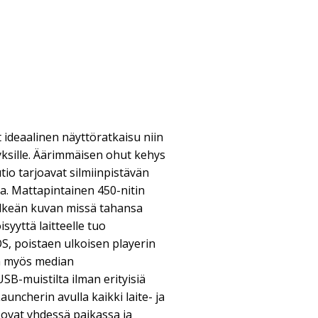
 ideaalinen näyttöratkaisu niin
ityksille. Äärimmäisen ohut kehys
utio tarjoavat silmiinpistävän
la. Mattapintainen 450-nitin
elkeän kuvan missä tahansa
yyttä laitteelle tuo
S, poistaen ulkoisen playerin
a myös median
B-muistilta ilman erityisiä
auncherin avulla kaikki laite- ja
 ovat yhdessä paikassa ja