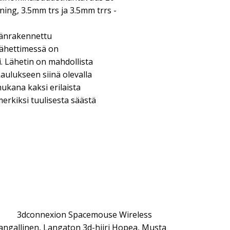
tning, 3.5mm trs ja 3.5mm trrs -
äänrakennettu
lähettimessä on
. Lähetin on mahdollista
aulukseen siinä olevalla
mukana kaksi erilaista
merkiksi tuulisesta säästä