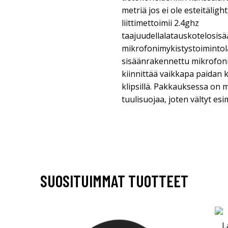
metriä jos ei ole esteitäligh
liittimettoimii 2.4ghz
taajuudellalatauskotelosis
mikrofonimykistystoiminto
sisäänrakennettu mikrofoni
kiinnittää vaikkapa paidan k
klipsillä. Pakkauksessa on 
tuulisuojaa, joten vältyt esi
SUOSITUIMMAT TUOTTEET