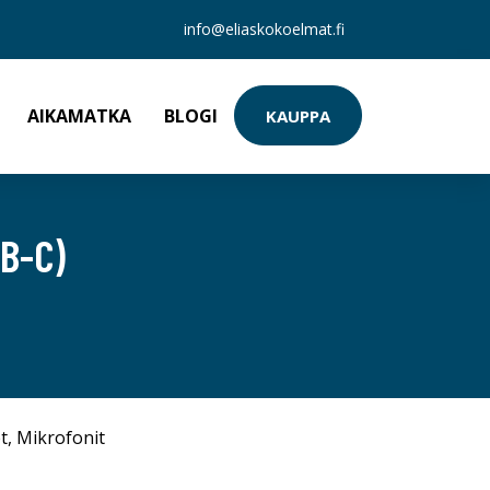
info@eliaskokoelmat.fi
AIKAMATKA
BLOGI
KAUPPA
B-C)
t
,
Mikrofonit