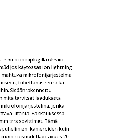
ä 3.5mm miniplugilla oleviin
-wm3d jos käytössäsi on lightning
an mahtuva mikrofonijärjestelmä
amiseen, tubettamiseen sekä
ihin. Sisäänrakennettu
n mitä tarvitset laadukasta
mikrofonijärjestelmä, jonka
tava liitäntä. Pakkauksessa
.5mm trrs sovittimet. Tämä
 älypuhelimien, kameroiden kuin
vainominaisuudetkantavuus 20