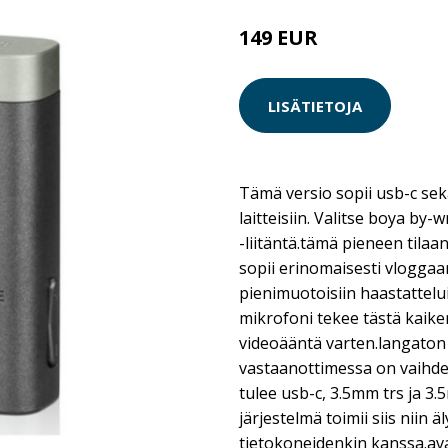
149 EUR
LISÄTIETOJA
Tämä versio sopii usb-c sek
laitteisiin. Valitse boya by
-liitäntä.tämä pieneen tila
sopii erinomaisesti vlogga
pienimuotoisiin haastattelu
mikrofoni tekee tästä kaike
videoääntä varten.langaton 
vastaanottimessa on vaihdet
tulee usb-c, 3.5mm trs ja 3
järjestelmä toimii siis niin
tietokoneidenkin kanssa.a