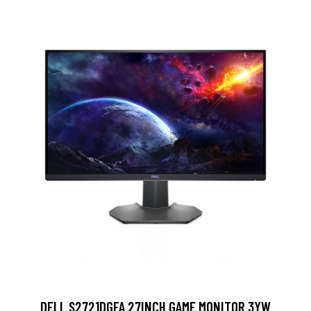
DELL S2721DGFA 27INCH GAME MONITOR 3YW