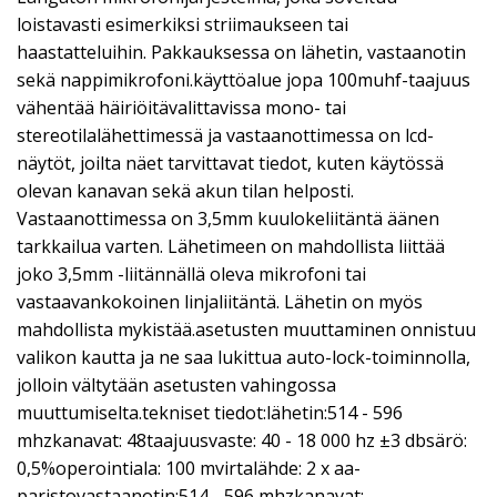
loistavasti esimerkiksi striimaukseen tai
haastatteluihin. Pakkauksessa on lähetin, vastaanotin
sekä nappimikrofoni.käyttöalue jopa 100muhf-taajuus
vähentää häiriöitävalittavissa mono- tai
stereotilalähettimessä ja vastaanottimessa on lcd-
näytöt, joilta näet tarvittavat tiedot, kuten käytössä
olevan kanavan sekä akun tilan helposti.
Vastaanottimessa on 3,5mm kuulokeliitäntä äänen
tarkkailua varten. Lähetimeen on mahdollista liittää
joko 3,5mm -liitännällä oleva mikrofoni tai
vastaavankokoinen linjaliitäntä. Lähetin on myös
mahdollista mykistää.asetusten muuttaminen onnistuu
valikon kautta ja ne saa lukittua auto-lock-toiminnolla,
jolloin vältytään asetusten vahingossa
muuttumiselta.tekniset tiedot:lähetin:514 - 596
mhzkanavat: 48taajuusvaste: 40 - 18 000 hz ±3 dbsärö:
0,5%operointiala: 100 mvirtalähde: 2 x aa-
paristovastaanotin:514 - 596 mhzkanavat: