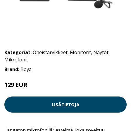
Kategoriat:
Oheistarvikkeet
,
Monitorit
,
Näytöt
,
Mikrofonit
Brand:
Boya
129 EUR
179 EUR
LISÄTIETOJA
Langaton mikrofonijärjestelmä, joka soveltuu