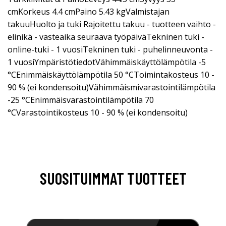
cmKorkeus 4.4 cmPaino 5.43 kgValmistajan
takuuHuolto ja tuki Rajoitettu takuu - tuotteen vaihto -
elinikä - vasteaika seuraava työpäiväTekninen tuki -
online-tuki - 1 vuosiTekninen tuki - puhelinneuvonta -
1 vuosiYmpäristötiedotVähimmäiskäyttölämpötila -5
°CEnimmäiskäyttölämpötila 50 °CToimintakosteus 10 -
90 % (ei kondensoitu)Vähimmäismivarastointilämpötila
-25 °CEnimmäisvarastointilämpötila 70
°CVarastointikosteus 10 - 90 % (ei kondensoitu)
SUOSITUIMMAT TUOTTEET