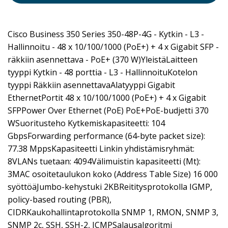
Cisco Business 350 Series 350-48P-4G - Kytkin - L3 -
Hallinnoitu - 48 x 10/100/1000 (PoE+) + 4 x Gigabit SFP -
räkkiin asennettava - PoE+ (370 W)YleistäLaitteen
tyyppi Kytkin - 48 porttia - L3 - HallinnoituKotelon
tyyppi Räkkiin asennettavaAlatyyppi Gigabit
EthernetPortit 48 x 10/100/1000 (PoE+) + 4 x Gigabit
SFPPower Over Ethernet (PoE) PoE+PoE-budjetti 370
WSuoritusteho Kytkemiskapasiteetti: 104
GbpsForwarding performance (64-byte packet size):
77.38 MppsKapasiteetti Linkin yhdistämisryhmät:
8VLANs tuetaan: 4094Välimuistin kapasiteetti (Mt):
3MAC osoitetaulukon koko (Address Table Size) 16 000
syöttöäJumbo-kehystuki 2KBReititysprotokolla IGMP,
policy-based routing (PBR),
CIDRKaukohallintaprotokolla SNMP 1, RMON, SNMP 3,
SNMP 2c, SSH, SSH-2, ICMPSalausalgoritmi