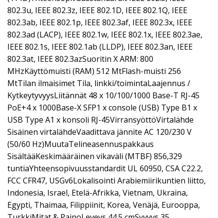
802.3u, IEEE 802.3z, IEEE 802.1D, IEEE 802.1Q, IEEE
802.3ab, IEEE 802.1p, IEEE 802.3af, IEEE 802.3x, IEEE
802.3ad (LACP), IEEE 802.1w, IEEE 802.1x, IEEE 802.3ae,
IEEE 802.1s, IEEE 802.1ab (LLDP), IEEE 802.3an, IEEE
802.3at, IEEE 802.3azSuoritin X ARM: 800
MHzKäyttömuisti (RAM) 512 MtFlash-muisti 256
MtTilan ilmaisimet Tila, linkki/toimintaLaajennus /
KytkeytyvyysLiitännät 48 x 10/100/1000 Base-T RJ-45
PoE+4 x 1000Base-X SFP1 x console (USB) Type B1 x
USB Type A1 x konsoli RJ-45VirransyöttöVirtalähde
Sisäinen virtalähdeVaadittava jännite AC 120/230 V
(50/60 Hz)MuutaTelineasennuspakkaus
SisältääKeskimääräinen vikaväli (MTBF) 856,329
tuntiaYhteensopivuusstandardit UL 60950, CSA C22.2,
FCC CFR47, USGv6Lokalisointi Arabiemiirikuntien liitto,
Indonesia, Israel, Etelä-Afrikka, Vietnam, Ukraina,
Egypti, Thaimaa, Filippiinit, Korea, Venäjä, Eurooppa,
TurkkiMitat & PainoLeveys 44.5 cmSyvyys 35