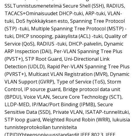
SSLTunnistusmenetelmä Secure Shell (SSH), RADIUS,
TACACS+Ominaisuudet DHCP-tuki, ARP-tuki, VLAN-
tuki, DoS hyökkäyksen esto, Spanning Tree Protocol
(STP) -tuki, Multiple Spanning Tree Protocol (MSTP) -
tuki, DHCP snooping, pääsylista (ACL) -tuki, Quality of
Service (QoS), RADIUS -tuki, DHCP-palvelin, Dynamic
ARP Inspection (DAI), Per-VLAN Spanning Tree Plus
(PVST+), STP Root Guard, Uni-Directional Link
Detection (UDLD), Rapid Per-VLAN Spanning Tree Plus
(PVRST+), Multicast VLAN Registration (MVR), Dynamic
VLAN Support (GVRP), Type of Service (ToS), Storm
Control, IP source guard, Bridge protocol data unit
(BPDU), Voice VLAN, Secure Core Technology (SCT),
LLDP-MED, IP/Mac/Port Binding (IPMB), Secure
Sensitive Data (SSD), Private VLAN, ISATAP-tunnelituki,
STP loop guard, Weighted Round Robin (WRR), lukuisia
tunnisteprotokollan tunnisteita
(TPID)Yhteensopivuusstandardit IEEE 802.3, IEEE